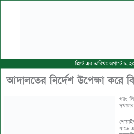
প্রিন্ট এর তারিখঃ অগাস্ট ৯,
আদালতের নির্দেশ উপেক্ষা করে কিশো
গ্যাং 
দখলের চ
শোয়াই
যাতে এ