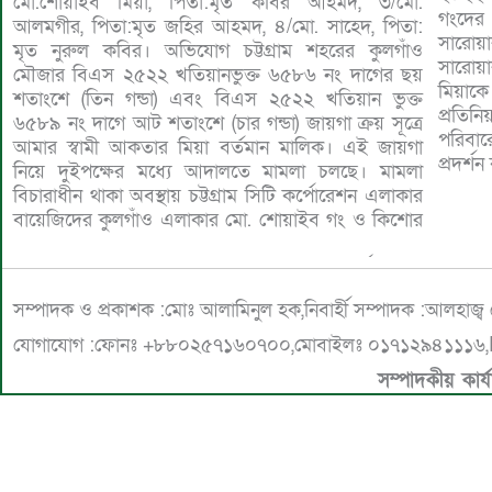
মো.শোয়াইব মিয়া, পিতা:মৃত কবির আহমদ, ৩/মো.
গংদের
আলমগীর, পিতা:মৃত জহির আহমদ, ৪/মো. সাহেদ, পিতা:
সারোয়
মৃত নুরুল কবির। অভিযোগ চট্টগ্রাম শহরের কুলগাঁও
সারোয
মৌজার বিএস ২৫২২ খতিয়ানভুক্ত ৬৫৮৬ নং দাগের ছয়
মিয়াক
শতাংশে (তিন গন্ডা) এবং বিএস ২৫২২ খতিয়ান ভুক্ত
প্রতি
৬৫৮৯ নং দাগে আট শতাংশে (চার গন্ডা) জায়গা ক্রয় সূত্রে
পরিবার
আমার স্বামী আকতার মিয়া বর্তমান মালিক। এই জায়গা
প্রদর্শ
নিয়ে দুইপক্ষের মধ্যে আদালতে মামলা চলছে। মামলা
বিচারাধীন থাকা অবস্থায় চট্টগ্রাম সিটি কর্পোরেশন এলাকার
বায়েজিদের কুলগাঁও এলাকার মো. শোয়াইব গং ও কিশোর
সম্পাদক ও প্রকাশক :মোঃ আলামিনুল হক,নিবার্হী সম্পাদক :আলহাজ্
যোগাযোগ :ফোনঃ +৮৮০২৫৭১৬০৭০০,মোবাইলঃ ০১৭১২৯৪১১১৬,E
সম্পাদকীয় কার