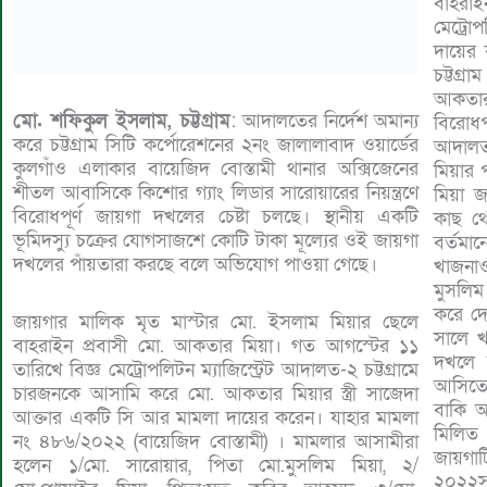
বাহরাইন
মেট্রো
দায়ের
চট্টগ্
আকতার
মো. শফিকুল ইসলাম, চট্টগ্রাম
: আদালতের নির্দেশ অমান্য
বিরোধপ
করে চট্টগ্রাম সিটি কর্পোরেশনের ২নং জালালাবাদ ওয়ার্ডের
আদালত 
কুলগাঁও এলাকার বায়েজিদ বোস্তামী থানার অক্সিজেনের
মিয়ার
শীতল আবাসিকে কিশোর গ্যাং লিডার সারোয়ারের নিয়ন্ত্রণে
মিয়া
বিরোধপূর্ণ জায়গা দখলের চেষ্টা চলছে। স্থানীয় একটি
কাছ থে
ভূমিদস্যু চক্রের যোগসাজশে কোটি টাকা মূল্যের ওই জায়গা
বর্তম
দখলের পাঁয়তারা করছে বলে অভিযোগ পাওয়া গেছে।
খাজনা
মুসলিম
করে দে
জায়গার মালিক মৃত মাস্টার মো. ইসলাম মিয়ার ছেলে
সালে 
বাহরাইন প্রবাসী মো. আকতার মিয়া। গত আগস্টের ১১
দখলে 
তারিখে বিজ্ঞ মেট্রোপলিটন ম্যাজিস্ট্রেট আদালত-২ চট্টগ্রামে
আসিতে
চারজনকে আসামি করে মো. আকতার মিয়ার স্ত্রী সাজেদা
বাকি অ
আক্তার একটি সি আর মামলা দায়ের করেন। যাহার মামলা
মিলিত
নং ৪৮৬/২০২২ (বায়েজিদ বোস্তামী) । মামলার আসামীরা
জায়গা
হলেন ১/মো. সারোয়ার, পিতা মো.মুসলিম মিয়া, ২/
২০২২স