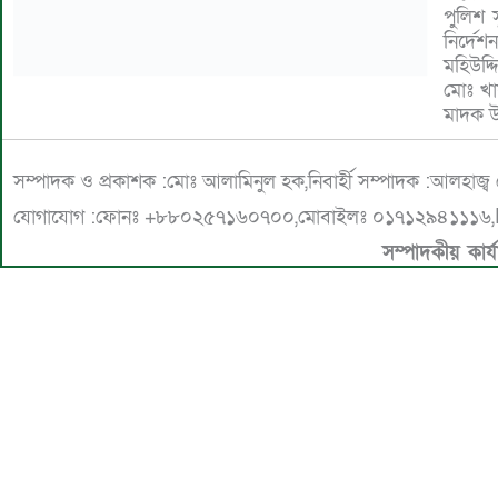
পুলিশ 
মাদক 
নির্দে
আটকৃত 
মহিউদ্
মোঃ খা
মাদক উ
সম্পাদক ও প্রকাশক :মোঃ আলামিনুল হক,নিবার্হী সম্পাদক :আলহাজ্
যোগাযোগ :ফোনঃ +৮৮০২৫৭১৬০৭০০,মোবাইলঃ ০১৭১২৯৪১১১৬,E
সম্পাদকীয় কার