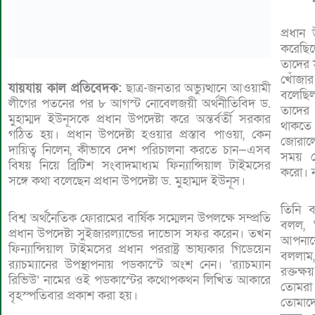
প্রধান
করেছি
তাদের 
খোঁজা
যায়যায় কাল প্রতিবেদক:
ছাত্র-জনতার অভ্যুত্থানে আওয়ামী
বলেছি
লীগের পতনের পর ৮ আগস্ট নোবেলজয়ী অর্থনীতিবিদ ড.
তাদের 
মুহাম্মদ ইউনূসকে প্রধান উপদেষ্টা করে অন্তর্বর্তী সরকার
থাকতে
গঠিত হয়। প্রধান উপদেষ্টা হওয়ার প্রস্তাব পাওয়া, কেন
জোরালো
দায়িত্ব নিলেন, কীভাবে দেশ পরিচালনা করতে চান—এসব
সময় ন
বিষয় নিয়ে ব্রিটিশ সংবাদমাধ্যম ফিন্যান্সিয়াল টাইমসের
করো। 
সঙ্গে কথা বলেছেন প্রধান উপদেষ্টা ড. মুহাম্মদ ইউনূস।
তিনি 
বিশ্ব অর্থনৈতিক ফোরামের বার্ষিক সম্মেলন উপলক্ষে সম্প্রতি
বলল, ‘
প্রধান উপদেষ্টা সুইজারল্যান্ডের দাভোস সফর করেন। তখন
আপনাক
ফিন্যান্সিয়াল টাইমসের প্রধান পররাষ্ট্র ভাষ্যকার গিডেয়েন
বললাম
র‌্যাচম্যানের উপস্থাপনায় পডকাস্টে অংশ নেন। ‘র‌্যাচম্যান
রক্তক
রিভিউ’ নামের ওই পডকাস্টের কথোপকথন লিখিত আকারে
তোমরা
বৃহস্পতিবার প্রকাশ করা হয়।
তোমাদ