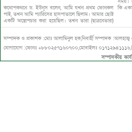
সময়। 
কথোপকথনে ড. ইউনূস বলেন, আমি যখন প্রথম ফোনকল
কি এক
পাই, তখন আমি প্যারিসের হাসপাতালে ছিলাম। আমার ছোট্ট
একটি অস্ত্রোপচার করা হয়েছিল। তখন তারা (ছাত্রনেতারা)
সম্পাদক ও প্রকাশক :মোঃ আলামিনুল হক,নিবার্হী সম্পাদক :আলহাজ্
যোগাযোগ :ফোনঃ +৮৮০২৫৭১৬০৭০০,মোবাইলঃ ০১৭১২৯৪১১১৬,E
সম্পাদকীয় কার