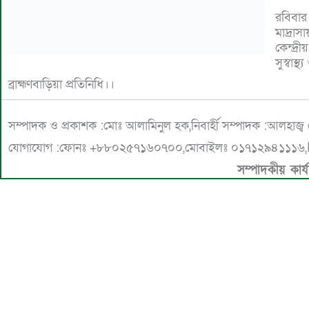
রবিবা
মাদ্রা
কেন্দ্
সুস্বাস
ব্রাহ্মণবাড়িয়া প্রতিনিধি।।
সম্পাদক ও প্রকাশক :মোঃ আলামিনুল হক,নিবার্হী সম্পাদক :আলহাজ্
যোগাযোগ :ফোনঃ +৮৮০২৫৭১৬০৭০০,মোবাইলঃ ০১৭১২৯৪১১১৬,E
সম্পাদকীয় কার