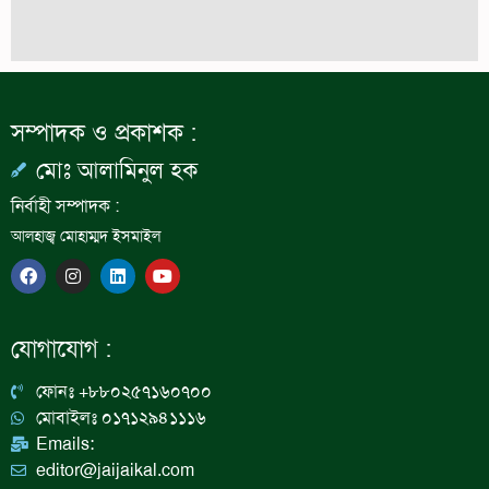
সম্পাদক ও প্রকাশক :
মোঃ আলামিনুল হক
নির্বাহী সম্পাদক :
আলহাজ্ব মোহাম্মদ ইসমাইল
F
I
L
Y
a
n
i
o
c
s
n
u
e
t
k
t
b
a
e
u
যোগাযোগ :
o
g
d
b
o
r
i
e
k
a
n
ফোনঃ +৮৮০২৫৭১৬০৭০০
m
মোবাইলঃ ০১৭১২৯৪১১১৬
Emails:
editor@jaijaikal.com