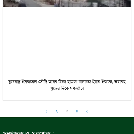
যুক্তরাষ্ট্র-ইসরায়েল-সৌদি আরব মিলে হামলা চালাচ্ছে ইরান-ইরাকে, ভয়াবহ
যুদ্ধের দিকে মধ্যপ্রাচ্য
১
২
৩
৪
৫