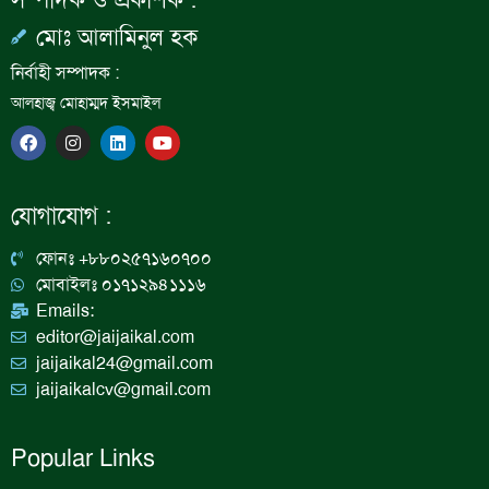
সম্পাদক ও প্রকাশক :
মোঃ আলামিনুল হক
নির্বাহী সম্পাদক :
আলহাজ্ব মোহাম্মদ ইসমাইল
F
I
L
Y
a
n
i
o
c
s
n
u
e
t
k
t
b
a
e
u
যোগাযোগ :
o
g
d
b
o
r
i
e
k
a
n
ফোনঃ +৮৮০২৫৭১৬০৭০০
m
মোবাইলঃ ০১৭১২৯৪১১১৬
Emails:
editor@jaijaikal.com
jaijaikal24@gmail.com
jaijaikalcv@gmail.com
Popular Links