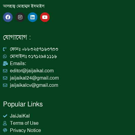
আলহাজ্ব মোহাম্মদ ইসমাইল
F
I
L
Y
a
n
i
o
c
s
n
u
e
t
k
t
b
a
e
u
যোগাযোগ :
o
g
d
b
o
r
i
e
k
a
n
ফোনঃ +৮৮০২৫৭১৬০৭০০
m
মোবাইলঃ ০১৭১২৯৪১১১৬
Emails:
editor@jaijaikal.com
jaijaikal24@gmail.com
jaijaikalcv@gmail.com
Popular Links
JaiJaiKal
Terms of Use
Privacy Notice