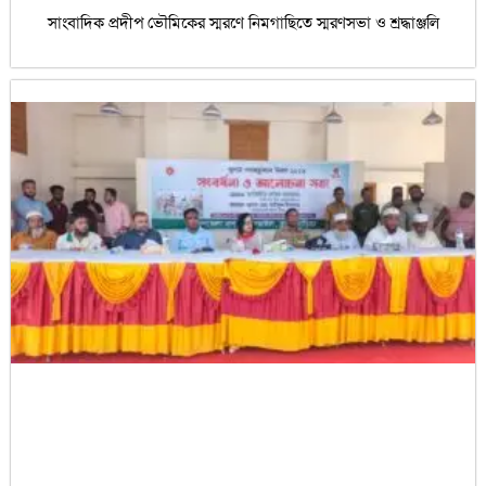
সাংবাদিক প্রদীপ ভৌমিকের স্মরণে নিমগাছিতে স্মরণসভা ও শ্রদ্ধাঞ্জলি