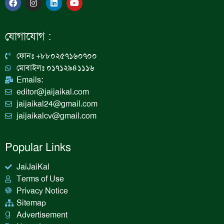
a
n
i
o
c
s
n
u
e
t
k
t
b
a
e
u
যোগাযোগ :
o
g
d
b
o
r
i
e
k
a
n
ফোনঃ +৮৮০২৫৭১৬০৭০০
m
মোবাইলঃ ০১৭১২৯৪১১১৬
Emails:
editor@jaijaikal.com
jaijaikal24@gmail.com
jaijaikalcv@gmail.com
Popular Links
JaiJaiKal
Terms of Use
Privacy Notice
Sitemap
Advertisement