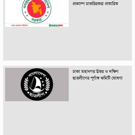
প্রকল্পে চাকরিরতরা প্রতারিত
ঢাকা মহানগর উত্তর ও দক্ষিণ
ছাত্রলীগের পূর্ণাঙ্গ কমিটি ঘোষণা