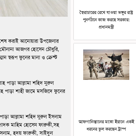
স্বৈরাচারের রেখে যাওয়া ভঙ্গুর রাষ্ট্র
পুনর্গঠনে কাজ করছে সরকার:
প্রধানমন্ত্রী
ী শেষ করাই আনোয়ারা উপজেলার
 মৌলানা আজগর হোসেন চৌধুরি,
 স্বরূপ ফুলের মালা ও ক্রেস্ট
লাহ পাড়া আল্লামা শহিদ নুরুল
লাহ পাড়া শাহী জামে মসজিদে ফুলের
 পাড়া আল্লামা শহিদ নুরুল ইসলাম
আফগানিস্তানের মতো ইরানে একই
ম্পাদক মাহিম হোসেন ফারুকী,সহ
ধরনের ভুল করছেন ট্রাম্প
সলাম, হ্দয় ফারুকী, সাইদুল