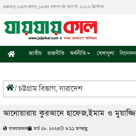
Skip
শুক্রবার, ২৩শে শ্রাবণ, ১৪৩৩ বঙ্গাব্দ,৭ই আগস্ট, ২০২৬ খ্রিস্টাব্দ
to
content
জাতীয়
রাজনীতি
অর্থনীতি
খেলাধুলা
বিনোদন
/
চট্টগ্রাম বিভাগ
,
সারাদেশ
আনোয়ারায় কুরআনে হাফেজ,ইমাম ও মুয়াজ্জি
যায়যায়কাল
মার্চ ২৮, ২০২৫
৯:১১ অপরাহ্ণ