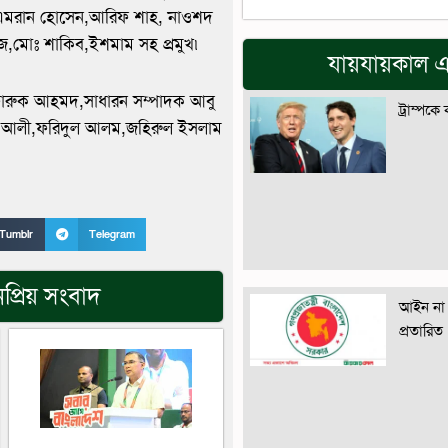
দ এমরান হোসেন,আরিফ শাহ, নাওশদ
জ,মোঃ শাকিব,ইশমাম সহ প্রমুখ৷
যায়যায়কাল এ
ফারুক আহমদ,সাধারন সম্পাদক আবু
ট্রাম্পকে
সান আলী,ফরিদুল আলম,জহিরুল ইসলাম
Tumblr
Telegram
প্রিয় সংবাদ
আইন না 
প্রতারিত