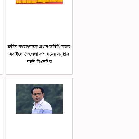
রুমিন ফারহানাকে প্রধান অতিথি করায়
সরাইলে উপজেলা প্রশাসনের অনুষ্ঠান
বর্জন বিএনপির