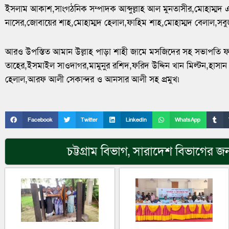
ইসলাম আকাশ,সাংগঠনিক সম্পাদক আব্দুল্লাহ আল মুনতাসীর,মোহাম্ম
নাসের,জোবায়ের শাহ,মোহাম্মদ হেলাল,ফাহিম শাহ,মোহাম্মদ বেলাল,সবু
আরও উপস্তিত আমান উল্লাহ পাড়া শাহী জামে মসজিদের সহ সভাপতি 
তাহের,ইসমাইল সাওদাগর,মামুনুর রশিদ,ফরিদ উদ্দিন খান মিল্টন,হা
হেলাল,আরফ আলী সেকান্দর ও আনসার আলী সহ প্রমুখ৷
Facebook
Twitter
LinkedIn
WhatsApp
চট্টগ্রাম বিভাগ
,
সারাদেশ
বিভাগের জন