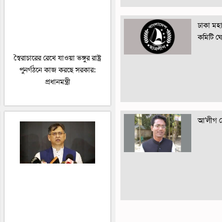
ঢাকা মহান
কমিটি ঘ
স্বৈরাচারের রেখে যাওয়া ভঙ্গুর রাষ্ট্র
পুনর্গঠনে কাজ করছে সরকার:
প্রধানমন্ত্রী
আ’লীগ নে