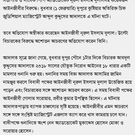
সভাপতি ও সাবেক পিপি অ্যাডভোকেট নূরুল ইসলাম দুলালসহ কয়েকজন
আইনজীবীর বিরুদ্ধে। বুধবার (১ ফেব্রুয়ারি) দুপুরে কুষ্টিয়ার অতিরিক্ত চিফ
জুডিশিয়াল ম্যাজিস্ট্রেট আব্দুল কুদ্দুসের আদালতে এ ঘটনা ঘটে।
তবে অভিযোগ অস্বীকার করেছেন আইনজীবী নূরুল ইসলাম দুলাল। উল্টো
বিচারকের বিরুদ্ধে অশোভন আচরণের অভিযোগ করেন তিনি।
আদালত সূত্রে জানা গেছে, বুধবার দুপুর পৌনে ১টার দিকে বিচারক আবদুল
কুদ্দুসের আদালতে ২০১৮ সালের যৌতুক নিরোধ আইনের ১৮ ধারার একটি
মামলার শুনানি শুরু হয়। শুনানির সময় বিজ্ঞ আদালত আসামির জামিন
নামঞ্জুর করলে বিবাদী পক্ষের আইনজীবী নূরুল ইসলাম দুলাল উত্তেজিত হয়ে
পড়েন এবং বিচারকের সঙ্গে অশোভন আচরণ করেন। এ সময় বিবাদী পক্ষের
আইনজীবী গোলাম সরোয়ার, প্রবীর কুমার উপস্থিত ছিলেন। এ ঘটনায়
আদালতপাড়ায় ব্যাপক চাঞ্চল্যের সৃষ্টি হয়েছে। আইনজীবীর এমন আচরণে
সঙ্গে সঙ্গে সংশ্লিষ্ট ম্যাজিস্ট্রেট এজলাস ত্যাগ করে খাস কামরায় চলে যান।
বাদীপক্ষে শুনানিতে অংশ নেন অ্যাডভোকেট মুকাদ্দেস হোসেন মোকা ও
সরোয়ার হোসেন।