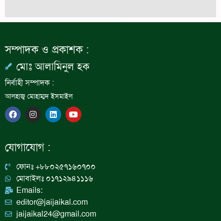
সম্পাদক ও প্রকাশক :
মোঃ আলামিনুল হক
নির্বাহী সম্পাদক :
আলহাজ্ব মোহাম্মদ ইসমাইল
F
I
L
Y
a
n
i
o
c
s
n
u
e
t
k
t
b
a
e
u
যোগাযোগ :
o
g
d
b
o
r
i
e
k
a
n
ফোনঃ +৮৮০২৫৭১৬০৭০০
m
মোবাইলঃ ০১৭১২৯৪১১১৬
Emails:
editor@jaijaikal.com
jaijaikal24@gmail.com