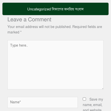
Uncategorized
বিভাগের জনপ্রিয় সংবাদ
Leave a Comment
Your email address will not be published.
Required fields are
marked
*
Type
here..
Name*
Save my
name, email,
and website