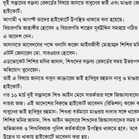
দুই সন্তানের বক্তব্য রেকর্ডের বিষয়ে জানতে বাবুলের ভাই এবং মাগুরা
হাইকোর্ট।
আগামী ৭ আগস্ট তাদের হাইকোর্টে উপস্থিত থাকতে বলা হয়েছে।
বিচারপতি জাহাঙ্গীর হোসেন ও বিচারপতি শাহেদ নূরউদ্দিন সমন্বয়ে গঠ
এ আদেশ দেন।
আদালতে আবেদনের পক্ষে শুনানি করেন আইনজীবী মোহাম্মদ শিশির মনির। র
এটর্নি জেনারেল মো. সারওয়ার হোসেন।
এডভোকেট শিশির মনির জানান, শিশুদের বক্তব্য রেকর্ডের সময় উভয়পক্ষ প্
অভিযোগ তুলেছেন।
তাই এ বিষয়ে জানতে বাবুল আক্তারের ভাই হাবিবুর রহমান লাবু ও মাগু
হাইকোর্ট।
গত ১৬ মার্চ দুই সন্তানকে শিশু আইন মেনে সতর্কতার সঙ্গে জিজ্ঞাসাবাদের 
দায়রা জজ। এই আদেশের বিরুদ্ধে হাইকোর্ট আবেদন (রিভিশন) করেন বা
বাবুলের ভাই হাবিবুর রহমান। শিশুরা বর্তমানে মাগুরায় দাদার সঙ্গে থাকে
শিশির মনির জানান, শিশু আইন অনুসারে শিশুদের জিজ্ঞাসাবাদের সময় স
অভিভাবক ও শিশুবিষয়ক পুলিশ কর্মকর্তাকে উপস্থিত থাকতে হবে। তবে 
উল্লেখ না থাকায় হাইকোর্টে আবেদন করা হয়।