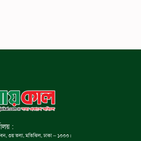
যালয় :
বন, ৩য় তলা, মতিঝিল, ঢাকা – ১০০০।