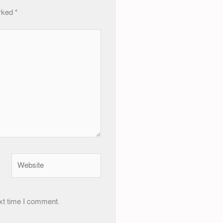
arked
*
Website
xt time I comment.