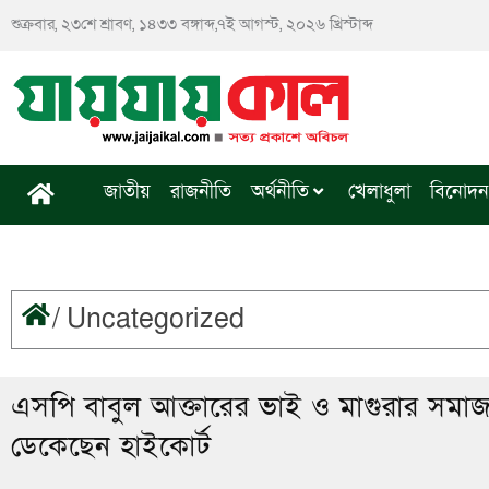
Skip
শুক্রবার, ২৩শে শ্রাবণ, ১৪৩৩ বঙ্গাব্দ,৭ই আগস্ট, ২০২৬ খ্রিস্টাব্দ
to
content
জাতীয়
রাজনীতি
অর্থনীতি
খেলাধুলা
বিনোদন
/
Uncategorized
এসপি বাবুল আক্তারের ভাই ও মাগুরার সমাজস
ডেকেছেন হাইকোর্ট