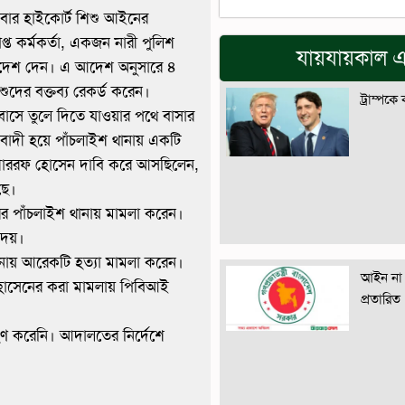
ধবার হাইকোর্ট শিশু আইনের
প্ত কর্মকর্তা, একজন নারী পুলিশ
যায়যায়কাল এ
ে আদেশ দেন। এ আদেশ অনুসারে ৪
শুদের বক্তব্য রেকর্ড করেন।
ট্রাম্পকে
াসে তুলে দিতে যাওয়ার পথে বাসার
 বাদী হয়ে পাঁচলাইশ থানায় একটি
া মোশাররফ হোসেন দাবি করে আসছিলেন,
ছে।
রের পাঁচলাইশ থানায় মামলা করেন।
েয়।
ানায় আরেকটি হত্যা মামলা করেন।
আইন না 
োসেনের করা মামলায় পিবিআই
প্রতারিত
রহণ করেনি। আদালতের নির্দেশে