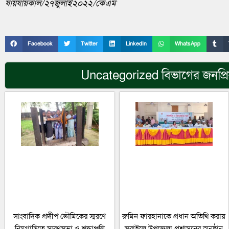
যায়যায়কাল/২৭জুলাই২০২২/কেএম
Facebook
Twitter
LinkedIn
WhatsApp
Uncategorized
বিভাগের জনপ্র
সাংবাদিক প্রদীপ ভৌমিকের স্মরণে
রুমিন ফারহানাকে প্রধান অতিথি করায়
নিমগাছিতে স্মরণসভা ও শ্রদ্ধাঞ্জলি
সরাইলে উপজেলা প্রশাসনের অনুষ্ঠান