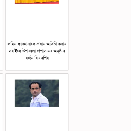
রুমিন ফারহানাকে প্রধান অতিথি করায়
সরাইলে উপজেলা প্রশাসনের অনুষ্ঠান
বর্জন বিএনপির