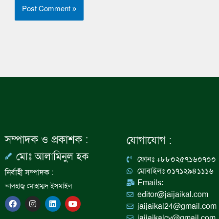
সম্পাদক ও প্রকাশক :
যোগাযোগ :
মোঃ আলামিনুল হক
ফোনঃ +৮৮০২৫৭১৬০৭০০
মোবাইলঃ ০১৭১২৯৪১১১৬
নির্বাহী সম্পাদক :
Emails:
আলহাজ্ব মোহাম্মদ ইসমাইল
editor@jaijaikal.com
F
I
L
Y
jaijaikal24@gmail.com
a
n
i
o
c
s
n
u
jaijaikalcv@gmail.com