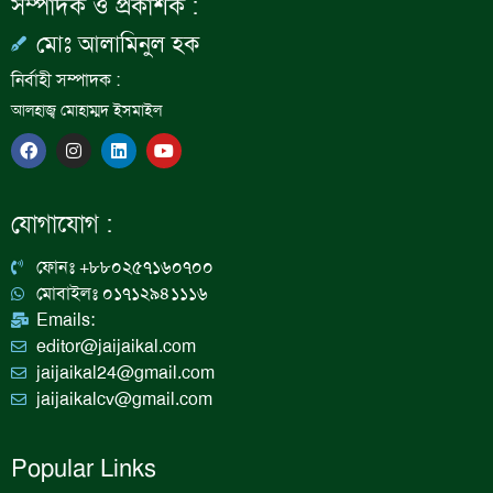
সম্পাদক ও প্রকাশক :
মোঃ আলামিনুল হক
নির্বাহী সম্পাদক :
আলহাজ্ব মোহাম্মদ ইসমাইল
F
I
L
Y
a
n
i
o
c
s
n
u
e
t
k
t
b
a
e
u
যোগাযোগ :
o
g
d
b
o
r
i
e
k
a
n
ফোনঃ +৮৮০২৫৭১৬০৭০০
m
মোবাইলঃ ০১৭১২৯৪১১১৬
Emails:
editor@jaijaikal.com
jaijaikal24@gmail.com
jaijaikalcv@gmail.com
Popular Links