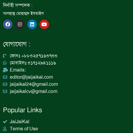
নির্বাহী সম্পাদক :
আলহাজ্ব মোহাম্মদ ইসমাইল
F
I
L
Y
a
n
i
o
c
s
n
u
e
t
k
t
b
a
e
u
যোগাযোগ :
o
g
d
b
o
r
i
e
k
a
n
ফোনঃ +৮৮০২৫৭১৬০৭০০
m
মোবাইলঃ ০১৭১২৯৪১১১৬
Emails:
editor@jaijaikal.com
jaijaikal24@gmail.com
jaijaikalcv@gmail.com
Popular Links
JaiJaiKal
Terms of Use