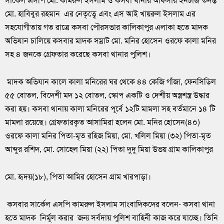
সার্কেল এসপি মো. কামরুল ইসলাম ও কসবা থানার অফিসার ইনচার্জ তদন্ত
মো. হাবিবুর রহমান এর নেতৃত্বে এবং এস আই খায়রুল ইসলাম এর
সহযোগীতায় গত রাত্রে কসবা পৌরসভার কালিকাপুর এলাকা হতে মাদক
অভিযান চালিয়ে কসবার মাদক সম্রাট মো. মনির হোসেন ওরফে কালা মনির
সহ ৪ জনকে গ্রেফতার করেছে কসবা থানার পুলিশ।
মাদক অভিযান কালে কালা মনিরের ঘর থেকে ৪৪ কেজি গাঁজা, ফেনসিডিল
৫৫ বোতল, বিদেশী মদ ১২ বোতল, স্কোপ একটি ও দেশীয় অস্ত্রশস্ত্র উদ্ধার
করা হয়। কসবা থানায় কালা মনিরের পূর্বে ১২টি মামলা সহ বর্তমানে ১৪ টি
মামলা রয়েছে। গ্রেফতারকৃত আসামিরা হলেন মো. মনির হোসেন(৪০)
ওরফে কালা মনির পিতা-মৃত রহিজ মিয়া, মো. খলিল মিয়া (৩২) পিতা-মৃত
আব্দুর রশিদ, মো. সোহেল মিয়া (২২) পিতা দুদু মিয়া উভয় গ্রাম কালিকাপুর
মো. হৃদয়(১৮), পিতা আমির হোসেন গ্রাম খারপাড়া।
কসবার সার্কেল এসপি কামরুল ইসলাম সাংবাদিকদের বলেন- কসবা থানা
হতে মাদক নির্মূল করার জন্য সর্বদায় পুলিশ বাহিনী কাজ করে যাচ্ছে। তিনি