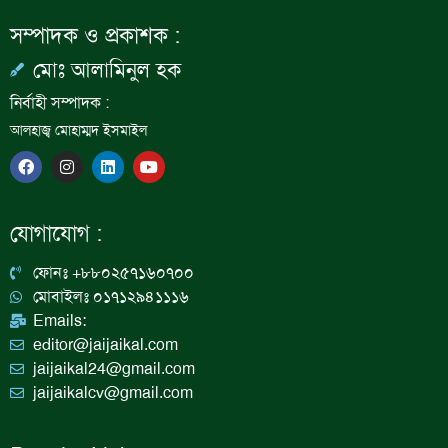
সম্পাদক ও প্রকাশক :
মোঃ আলামিনুল হক
নির্বাহী সম্পাদক :
আলহাজ্ব মোহাম্মদ ইসমাইল
F
I
L
Y
a
n
i
o
c
s
n
u
e
t
k
t
b
a
e
u
যোগাযোগ :
o
g
d
b
o
r
i
e
k
a
n
ফোনঃ +৮৮০২৫৭১৬০৭০০
m
মোবাইলঃ ০১৭১২৯৪১১১৬
Emails:
editor@jaijaikal.com
jaijaikal24@gmail.com
jaijaikalcv@gmail.com