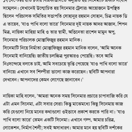
১৭ সেপ্টেম্বর রাত ৮টায় বিএফডিসিতে অনুষ্ঠিত হয় সিনেমাটি একটি সংবাদ
সম্মেলন। সেখানেই উন্মোচিত হয় সিনেমার ট্রেলার৷ আয়োজনে উপস্থিত
ছিলেন পরিচালক সমিতির সভাপতি সোহানুর রহমান সোহান, চিত্র নায়ক ডি
এ তায়েব, ‘যাও পাখি বলো তারে’ সিনেমার দুই নায়ক আদর আজাদ, শিপন
মিত্র, নায়িকা মাহিয়া মাহি ও তার স্বামী, অভিনেতা রাশেদ মামুন অপু,
সিনেমার পরিচালক মোস্তাফিজুর রহমান মানিক।
সিনেমাটি নিয়ে নির্মাতা মোস্তাফিজুর রহমান মানিক বলেন, ‘আমি অনেক
সিনেমাই বানিয়েছি৷ জাতীয় চলচ্চিত্র পুরস্কারও পেয়েছি। তবে আমি
নিঃসন্দেহে বলতে চাই, আমি সবচেয়ে তৃপ্তি পেয়েছে ‘যাও পাখি বলো তারে’
বানিয়ে৷ এখানে সব শিল্পীরা ভালো কাজ করেছেন। ছবিটি আপনারা
দেখবেন। আপনাদের কেমন লেগেছে জানাবেন।’
নায়িকা মাহি বলেন, ‘আমরা অনেক সময় সিনেমার প্রচারে চাপাবাজি করি যে
এটা এমন সিনেমা, এটা সবার সেরা৷ কিন্তু মাঝেমধ্যে কিছু সিনেমায় কাজ
করি যেগুলো নিয়ে মনের কথাগুলো ওইভাবে প্রকাশ করতে পারি না। ‘যাও
পাখি বলো তারে’ তেমন একটি সিনেমা। এখানে গল্প, আমার চরিত্র,
লোকেশন, নির্মাণ শৈলী; সবই অসাধারণ। আমার মনে হয় ছবিটি দর্শকের