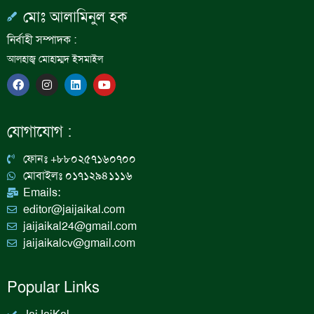
মোঃ আলামিনুল হক
নির্বাহী সম্পাদক :
আলহাজ্ব মোহাম্মদ ইসমাইল
F
I
L
Y
a
n
i
o
c
s
n
u
e
t
k
t
b
a
e
u
যোগাযোগ :
o
g
d
b
o
r
i
e
k
a
n
ফোনঃ +৮৮০২৫৭১৬০৭০০
m
মোবাইলঃ ০১৭১২৯৪১১১৬
Emails:
editor@jaijaikal.com
jaijaikal24@gmail.com
jaijaikalcv@gmail.com
Popular Links