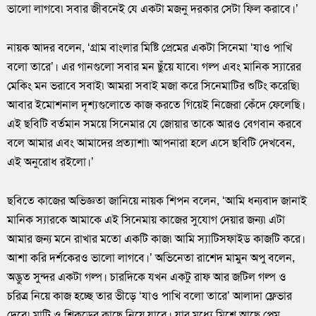
ভালো লাগবে৷ সবার জীবনেই যে একটা মজনু দরকার সেটা ফিল করাবে।’
নায়ক আদর বলেন, ‘গ্রাম বাংলার মিষ্টি প্রেমের একটা সিনেমা ‘যাও পাখি
বলো তারে’। এর গানগুলো সবার মন ছুঁয়ে যাবে৷ গল্প এবং মানিক স্যারের
মেকিং মন ভরাবে সবাই৷ আমরা সবাই মজা করে সিনেমাটির শুটিং করেছি৷
আবার ইমোশনাল দৃশ্যগুলোতে কাজ করতে গিয়েই নিজেরা কেঁদে ফেলেছি।
এই ছবিটি বর্তমান সময়ে সিনেমার যে জোয়ার তাকে আরও বেগবান করবে
বলে আমার এবং আমাদের প্রত্যাশা৷ আপনারা হলে এসে ছবিটি দেখবেন,
এই অনুরোধ রইলো।’
ছবিতে কাজের অভিজ্ঞতা জানিয়ে নায়ক শিপন বলেন, ‘আমি ধন্যবাদ জানাই
মানিক স্যারকে আমাকে এই সিনেমায় কাজের সুযোগ দেয়ার জন্য৷ এটা
আমার জন্য মনে রাখার মতো একটি কাজ৷ আমি স্যাটিসফাইড কাজটি করে।
আশা করি দর্শকেরও ভালো লাগবে।’ অভিনেতা রাশেদ মামুন অপু বলেন,
অদ্ভুত সুন্দর একটা গল্প। চারদিকে যখন একটু রাফ আর জটিল গল্প ও
চরিত্র নিয়ে কাজ হচ্ছে তার ভীড়ে ‘যাও পাখি বলো তারে’ আলাদা ফ্লেভার
দেবে৷ মাটি ও শিকড়ের কাছে নিয়ে যাবে। যার মধ্যে মিশে আছে প্রেম,