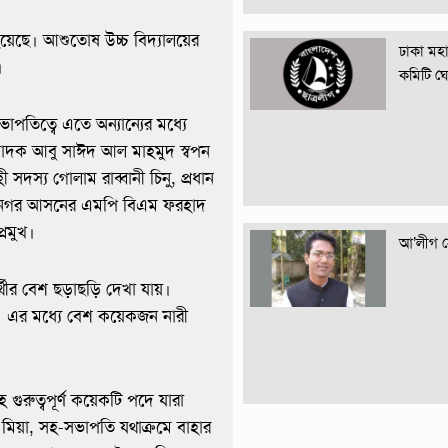
য়েছে। আশুতোষ উচ্চ বিদ্যালয়ের
ঢাকা মহান
।
কমিটি ঘ
তিত্বে এতে অন্যান্যের মধ্যে
্পাদক আবু সাঈদ আল মাহমুদ স্বপন
ী সদস্য গোলাম রাব্বানী চিনু, প্রধান
সিরনগর আসনের এমপি বিএম ফরহাদ
্রমুখ।
আ’লীগ নে
থীর বেশ ছড়াছড়ি দেখা যায়।
েন। এর মধ্যে বেশ কয়েকজন নারী
রুত্বপূর্ণ কয়েকটি পদে যারা
 মিয়া, সহ-সভাপতি যথাক্রমে বাহার