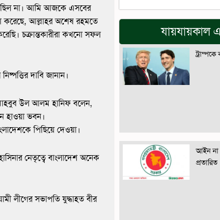
্পর্ক ছিল না। আমি আজকে এসবের
ষ্টা করেছে, আল্লাহর অশেষ রহমতে
যায়যায়কাল এ
করেছি। চক্রান্তকারীরা কখনো সফল
ট্রাম্পকে
নিষ্পত্তির দাবি জানান।
দক মাহবুব উল আলম হানিফ বলেন,
্জন হাওয়া ভবন।
ংলাদেশকে পিছিয়ে দেওয়া।
আইন না 
হাসিনার নেতৃত্বে বাংলাদেশ অনেক
প্রতারিত
মী লীগের সভাপতি যুদ্ধাহত বীর