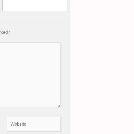
arked
*
Website