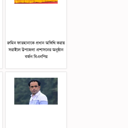
রুমিন ফারহানাকে প্রধান অতিথি করায়
সরাইলে উপজেলা প্রশাসনের অনুষ্ঠান
বর্জন বিএনপির