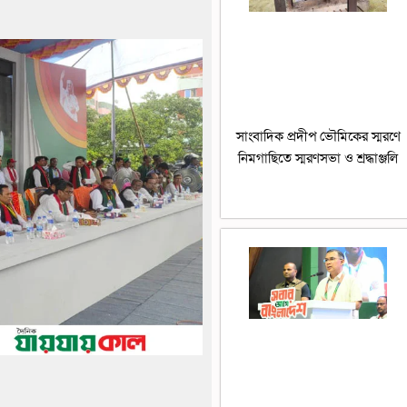
সাংবাদিক প্রদীপ ভৌমিকের স্মরণে
নিমগাছিতে স্মরণসভা ও শ্রদ্ধাঞ্জলি