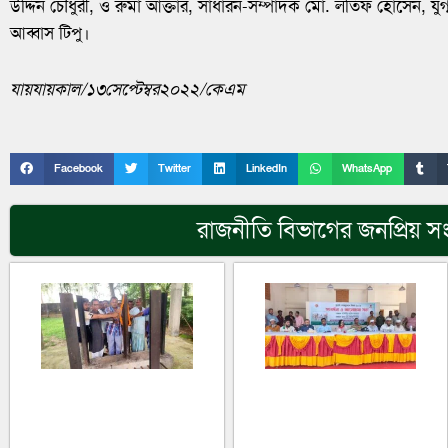
উদ্দিন চৌধুরী, ও রুমা আক্তার, সাধারন-সম্পাদক মো. লতিফ হোসেন, যুগ
আব্বাস টিপু।
যায়যায়কাল/১৩সেপ্টেম্বর২০২২/কেএম
Facebook
Twitter
LinkedIn
WhatsApp
রাজনীতি
বিভাগের জনপ্রিয় স