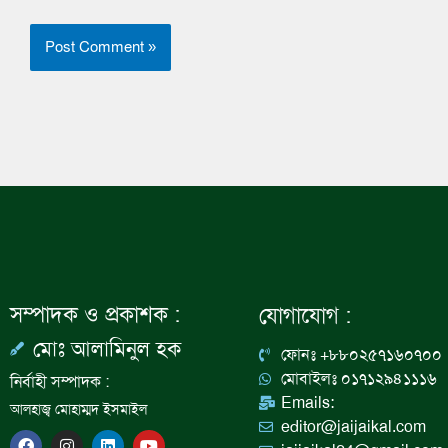
সম্পাদক ও প্রকাশক :
যোগাযোগ :
মোঃ আলামিনুল হক
ফোনঃ +৮৮০২৫৭১৬০৭০০
মোবাইলঃ ০১৭১২৯৪১১১৬
নির্বাহী সম্পাদক :
Emails:
আলহাজ্ব মোহাম্মদ ইসমাইল
editor@jaijaikal.com
F
I
L
Y