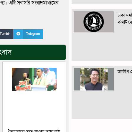
োগ্য। এটি সরাসরি সংবাদমাধ্যমের
ঢাকা মহান
কমিটি ঘ
Tumblr
Telegram
ংবাদ
আ’লীগ নে
স্বৈরাচারের রেখে যাওয়া ভঙ্গুর রাষ্ট্র