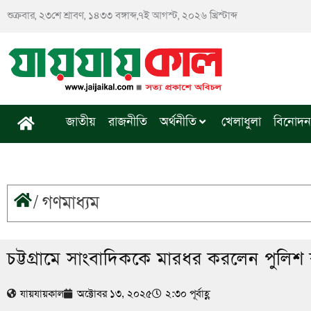
Skip
শুক্রবার, ২৩শে শ্রাবণ, ১৪৩৩ বঙ্গাব্দ,৭ই আগস্ট, ২০২৬ খ্রিস্টাব্দ
to
content
জাতীয়
রাজনীতি
অর্থনীতি
খেলাধুলা
বিনোদন
/
গণমাধ্যম
চট্টগ্রামে সাংবাদিককে মারধর করলেন পুলিশ ক
যায়যায়কাল
অক্টোবর ১৩, ২০২৫
২:৩০ পূর্বাহ্ণ