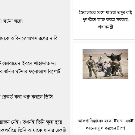
স্বৈরাচারের রেখে যাওয়া ভঙ্গুর রাষ্ট্র
পুনর্গঠনে কাজ করছে সরকার:
 এ ঘটনা ঘটে।
প্রধানমন্ত্রী
মকে অবিলম্বে অপসারণের দাবি
ন্ট জোবায়েদ ইবনে শাহাদাত দ্য
ের গুলির ঘটনার ফলোআপ রিপোর্ট
র রেকর্ড করা শুরু করলে ডিসি
আফগানিস্তানের মতো ইরানে একই
য়োজন নেই। তখনই তিনি ক্ষুব্ধ হয়ে
ধরনের ভুল করছেন ট্রাম্প
একপর্যায়ে তিনি আমাকে থানার একটি