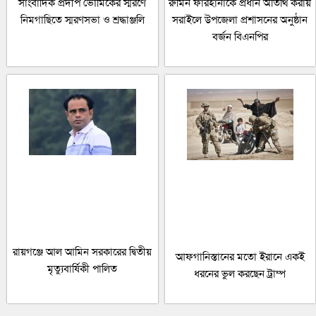
সাংবাদিক প্রদীপ ভৌমিকের স্মরণে
রুমিন ফারহানাকে প্রধান অতিথি করায়
নিমগাছিতে স্মরণসভা ও শ্রদ্ধাঞ্জলি
সরাইলে উপজেলা প্রশাসনের অনুষ্ঠান
বর্জন বিএনপির
রায়গঞ্জে আল আমিন সরকারের দ্বিতীয়
আফগানিস্তানের মতো ইরানে একই
মৃত্যুবার্ষিকী পালিত
ধরনের ভুল করছেন ট্রাম্প