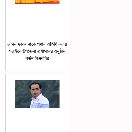
রুমিন ফারহানাকে প্রধান অতিথি করায়
সরাইলে উপজেলা প্রশাসনের অনুষ্ঠান
বর্জন বিএনপির