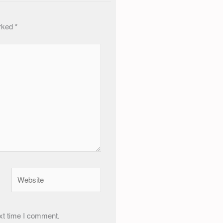
arked
*
Website
xt time I comment.