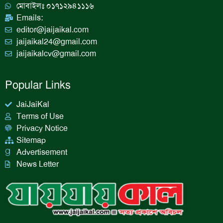
m
মোবাইলঃ ০১৭১২৯৪১১১৬
Emails:
editor@jaijaikal.com
jaijaikal24@gmail.com
jaijaikalcv@gmail.com
Popular Links
JaiJaiKal
Terms of Use
Privacy Notice
Sitemap
Advertisement
News Letter