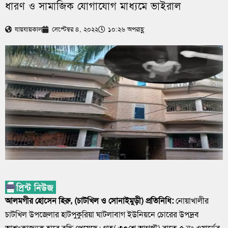
ধারণ ও সামাজিক যোগাযোগ মাধ্যমে ভাইরাল
যায়যায়কাল
সেপ্টেম্বর ৪, ২০২২
১০:২৬ অপরাহ্ণ
আলমগীর হোসেন হিরু, (চাটখিল ও সোনাইমুড়ী) প্রতিনিধি:
নোয়াখালীর
চাটখিল উপজেলার হাটপুকুরিয়া ঘাটলাবাগ ইউনিয়নে চোরের উপদ্রব