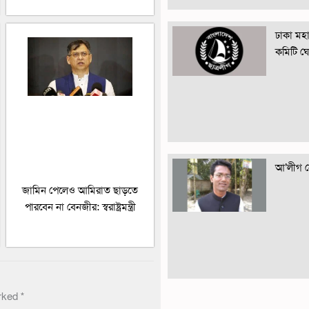
ঢাকা মহান
কমিটি ঘ
আ’লীগ নে
জামিন পেলেও আমিরাত ছাড়তে
পারবেন না বেনজীর: স্বরাষ্ট্রমন্ত্রী
arked
*