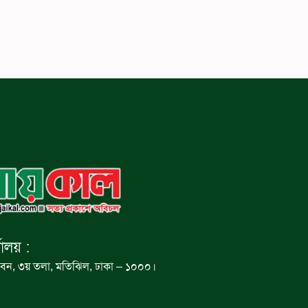
যালয় :
বন, ৩য় তলা, মতিঝিল, ঢাকা – ১০০০।