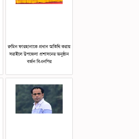
রুমিন ফারহানাকে প্রধান অতিথি করায়
সরাইলে উপজেলা প্রশাসনের অনুষ্ঠান
বর্জন বিএনপির