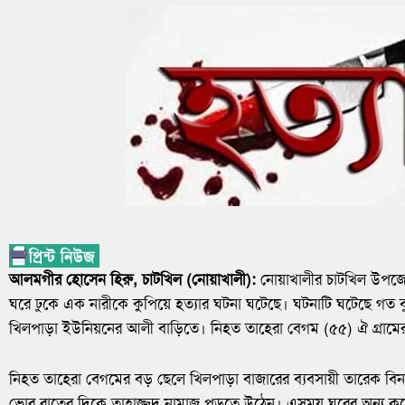
আলমগীর হোসেন হিরু, চাটখিল (নোয়াখালী):
নোয়াখালীর চাটখিল উপজেল
ঘরে ঢুকে এক নারীকে কুপিয়ে হত্যার ঘটনা ঘটেছে। ঘটনাটি ঘটেছে গত
খিলপাড়া ইউনিয়নের আলী বাড়িতে। নিহত তাহেরা বেগম (৫৫) ঐ গ্রামের আব
নিহত তাহেরা বেগমের বড় ছেলে খিলপাড়া বাজারের ব্যবসায়ী তারেক বিন
ভোর রাতের দিকে তাহাজ্জুদ নামাজ পড়তে উঠেন। এসময় ঘরের অন্য কক্ষে স