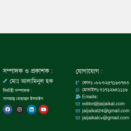
সম্পাদক ও প্রকাশক :
যোগাযোগ :
মোঃ আলামিনুল হক
ফোনঃ +৮৮০২৫৭১৬০৭০০
মোবাইলঃ ০১৭১২৯৪১১১৬
নির্বাহী সম্পাদক :
Emails:
আলহাজ্ব মোহাম্মদ ইসমাইল
editor@jaijaikal.com
F
I
L
Y
jaijaikal24@gmail.com
a
n
i
o
c
s
n
u
jaijaikalcv@gmail.com
e
t
k
t
b
a
e
u
o
g
d
b