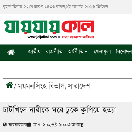
Skip
বৃহস্পতিবার, ২২শে শ্রাবণ, ১৪৩৩ বঙ্গাব্দ,৬ই আগস্ট, ২০২৬ খ্রিস্টাব্দ
to
content
জাতীয়
রাজনীতি
অর্থনীতি
খেলাধুলা
বিনোদন
/
ময়মনসিংহ বিভাগ
,
সারাদেশ
চাটখিলে নারীকে ঘরে ঢুকে কুপিয়ে হত্যা
যায়যায়কাল
মে ৭, ২০২৫
১০:০৩ অপরাহ্ণ