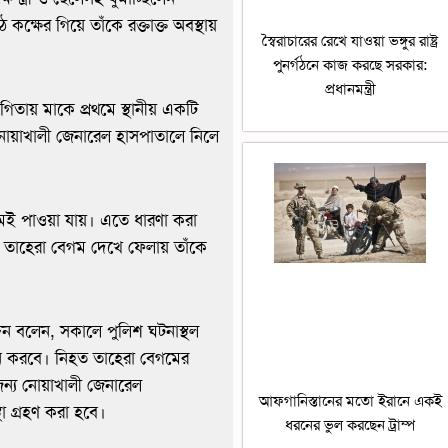
ক্ষের গিয়ে তাঁকে রক্তাক্ত অবস্থায়
স্বৈরাচারের রেখে যাওয়া ভঙ্গুর রাষ্ট্র
পুনর্গঠনে কাজ করছে সরকার:
প্রধানমন্ত্রী
য় মাকে প্রথমে স্থানীয় একটি
োয়াখালী জেনারেল হাসপাতালে নিলে
 মই পাওয়া যায়। এতে ধারণা করা
 পর তাহেরা বেগম দেখে ফেলায় তাঁকে
্দিন বলেন, সকালে পুলিশ ঘটনাস্থল
ন করবে। নিহত তাহেরা বেগমের
ন্য নোয়াখালী জেনারেল
আফগানিস্তানের মতো ইরানে একই
া গ্রহণ করা হবে।
ধরনের ভুল করছেন ট্রাম্প