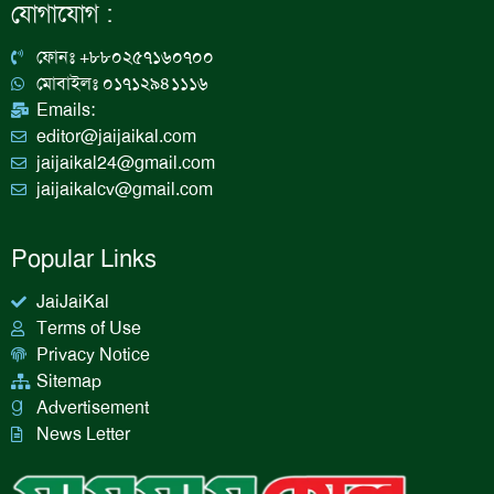
b
a
e
u
যোগাযোগ :
o
g
d
b
o
r
i
e
k
a
n
ফোনঃ +৮৮০২৫৭১৬০৭০০
m
মোবাইলঃ ০১৭১২৯৪১১১৬
Emails:
editor@jaijaikal.com
jaijaikal24@gmail.com
jaijaikalcv@gmail.com
Popular Links
JaiJaiKal
Terms of Use
Privacy Notice
Sitemap
Advertisement
News Letter