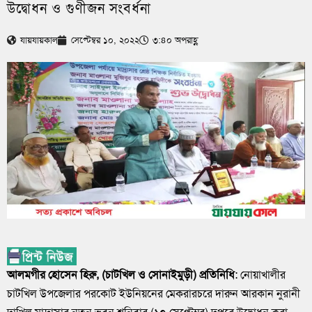
উদ্বোধন ও গুণীজন সংবর্ধনা
যায়যায়কাল
সেপ্টেম্বর ১০, ২০২২
৩:৪০ অপরাহ্ণ
আলমগীর হোসেন হিরু, (চাটখিল ও সোনাইমুড়ী) প্রতিনিধি
: নোয়াখালীর
চাটখিল উপজেলার পরকোট ইউনিয়নের মেকরারচরে দারুন আরকান নুরানী