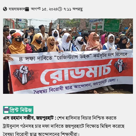
যায়যায়কাল
আগস্ট ১৫, ২০২৪
৭:১১ অপরাহ্ণ
এস রহমান সজীব, জয়পুরহাট :
শেখ হাসিনার বিচার নিশ্চিত করতে
ট্রাইবুনাল গঠনসহ চার দফা দাবিতে জয়পুরহাটে বিক্ষোভ মিছিল করেছে
বৈষম্য বিরোধী ছাত্র আন্দোলনের শিক্ষার্থীরা।