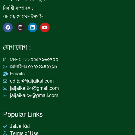
নির্বাহী সম্পাদক :
আলহাজ্ব মোহাম্মদ ইসমাইল
F
I
L
Y
a
n
i
o
c
s
n
u
e
t
k
t
b
a
e
u
যোগাযোগ :
o
g
d
b
o
r
i
e
k
a
n
ফোনঃ +৮৮০২৫৭১৬০৭০০
m
মোবাইলঃ ০১৭১২৯৪১১১৬
Emails:
editor@jaijaikal.com
jaijaikal24@gmail.com
jaijaikalcv@gmail.com
Popular Links
JaiJaiKal
Terms of Use