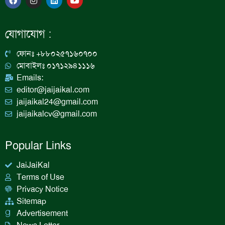
a
n
i
o
c
s
n
u
e
t
k
t
b
a
e
u
যোগাযোগ :
o
g
d
b
o
r
i
e
k
a
n
ফোনঃ +৮৮০২৫৭১৬০৭০০
m
মোবাইলঃ ০১৭১২৯৪১১১৬
Emails:
editor@jaijaikal.com
jaijaikal24@gmail.com
jaijaikalcv@gmail.com
Popular Links
JaiJaiKal
Terms of Use
Privacy Notice
Sitemap
Advertisement