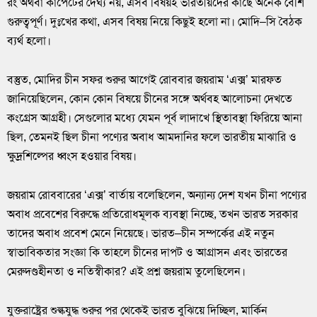
রং অথবা কার্পেটের দৈর্ঘ্য নয়, এসব বিষয়ই ভারতীয়দের কাছে অনেক বেশি
গুরুত্বপূর্ণ। দুঃখের কথা, এসব বিষয় নিয়ে কিছুই হলো না। মোদি–সি বৈঠক
ব্যর্থ হলো।
বস্তুত, মোদির চীন সফর শুরুর আগেই রোববার জয়রাম ‘এক্স’ মারফত
জানিয়েছিলেন, কোন কোন বিষয়ে চীনের সঙ্গে অর্থবহ আলোচনা দেখতে
কংগ্রেস আগ্রহী। সেগুলোর মধ্যে যেমন পূর্ব লাদাখে স্থিতাবস্থা ফিরিয়ে আনা
ছিল, তেমনই ছিল চীনা পণ্যের অবাধ আমদানির ফলে ভারতীয় মাঝারি ও
ক্ষুদ্রশিল্পের ধ্বংস হওয়ার বিষয়।
জয়রাম রোববারের ‘এক্স’ বার্তায় বলেছিলেন, অন্যান্য দেশ যখন চীনা পণ্যের
অবাধ প্রবেশের বিরুদ্ধে প্রতিরোধমূলক ব্যবস্থা নিচ্ছে, তখন ভারত সরকার
তাদের অবাধ প্রবেশ মেনে নিয়েছে। ভারত–চীন সম্পর্কের এই নতুন
স্বাভাবিকতার সংজ্ঞা কি তাহলে চীনের দাপট ও আগ্রাসন এবং ভারতের
মেরুদণ্ডহীনতা ও নতিস্বীকার? এই প্রশ্ন জয়রাম তুলেছিলেন।
যুক্তরাষ্ট্রের শুল্কযুদ্ধ শুরুর পর থেকেই ভারত বুঝিয়ে দিচ্ছিল, মার্কিন