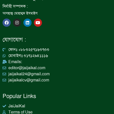
নির্বাহী সম্পাদক :
আলহাজ্ব মোহাম্মদ ইসমাইল
F
I
L
Y
a
n
i
o
c
s
n
u
e
t
k
t
b
a
e
u
যোগাযোগ :
o
g
d
b
o
r
i
e
k
a
n
ফোনঃ +৮৮০২৫৭১৬০৭০০
m
মোবাইলঃ ০১৭১২৯৪১১১৬
Emails:
editor@jaijaikal.com
jaijaikal24@gmail.com
jaijaikalcv@gmail.com
Popular Links
JaiJaiKal
Terms of Use