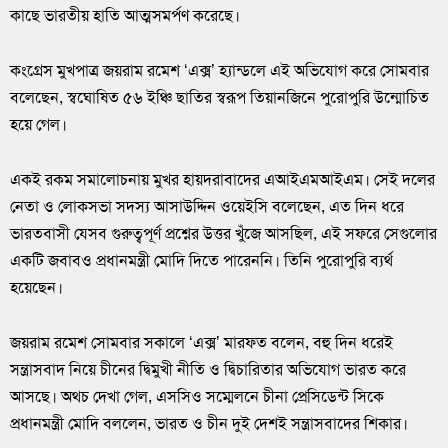
কাছে ভারতীয় হাতি আত্মসমর্পণ করেছে।
কংগ্রেস মুখপাত্র জয়রাম রমেশ ‘এক্স’ হ্যান্ডলে এই অভিযোগ করে সোমবার
বলেছেন, স্বঘোষিত ৫৬ ইঞ্চি ছাতির স্বরূপ তিয়ানজিনে পুরোপুরি উন্মোচিত
হয়ে গেল।
একই রকম সমালোচনায় মুখর হায়দরাবাদের এআইএমআইএম। সেই দলের
নেতা ও লোকসভা সদস্য আসাউদ্দিন ওয়েইসি বলেছেন, এত দিন ধরে
ভারতবাসী যেসব গুরুত্বপূর্ণ প্রশ্নের উত্তর খুঁজে আসছিল, এই সফরে সেগুলোর
একটি জবাবও প্রধানমন্ত্রী মোদি দিতে পারেননি। তিনি পুরোপুরি ব্যর্থ
হয়েছেন।
জয়রাম রমেশ সোমবার সকালে ‘এক্স’ মারফত বলেন, বহু দিন ধরেই
সন্ত্রাসবাদ নিয়ে চীনের দ্বিমুখী নীতি ও দ্বিচারিতার অভিযোগ ভারত করে
আসছে। অথচ দেখা গেল, এসসিও সম্মেলনে চীনা প্রেসিডেন্ট সিকে
প্রধানমন্ত্রী মোদি বললেন, ভারত ও চীন দুই দেশই সন্ত্রাসবাদের শিকার।