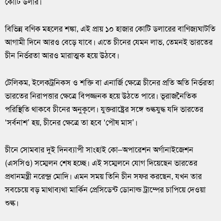
কোটি ডলার।
বিভিন্ন বণিক মহলের শঙ্কা, এই প্রায় ১০ হাজার কোটি ডলারের বাণিজ্যঘাটতি
আগামী দিনে আরও বেড়ে যাবে। এতে চীনের যেমন লাভ, তেমনই ভারতের
চীন নির্ভরতা আরও মারাত্মক হয়ে উঠবে।
টেলিকম, ইলেকট্রনিকস ও শক্তি বা এনার্জি ক্ষেত্রে চীনের প্রতি অতি নির্ভরতা
ভারতের নিরাপত্তার ক্ষেত্রে বিপজ্জনক হয়ে উঠতে পারে। ভূরাজনৈতিক
পরিস্থিতি থাকবে চীনের অনুকূলে। যুক্তরাষ্ট্রের সঙ্গে শুল্কযুদ্ধ যদি ভারতের
‘সর্বনাশ’ হয়, চীনের ক্ষেত্রে তা হবে ‘পৌষ মাস’।
চীনে সোমবার দুই দিনব্যাপী সাংহাই কো–অপারেশন অর্গানাইজেশন
(এসসিও) সম্মেলন শেষ হচ্ছে। এই সম্মেলনে যোগ দিয়েছেন ভারতের
প্রধানমন্ত্রী নরেন্দ্র মোদি। এমন সময় তিনি চীন সফর করছেন, যখন তার
সবচেয়ে বড় মাথাব্যথা মার্কিন প্রেসিডেন্ট ডোনাল্ড ট্রাম্পের চাপিয়ে দেওয়া
শুল্ক।