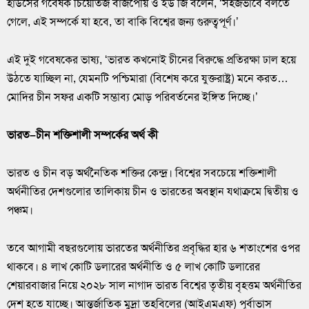
হাউসের গবেষক চিয়েতিজ বাজপেয়ি ও ইউ জি বলেন, ‘সহজভাবে বলতে
গেলে, এই সম্পর্কে যা হবে, তা বাকি বিশ্বের জন্য গুরুত্বপূর্ণ।’
এই দুই গবেষকের ভাষ্য, ‘ভারত কখনোই চীনের বিরুদ্ধে প্রতিরক্ষা ঢাল হয়ে
উঠতে যাচ্ছিল না, যেমনটি পশ্চিমারা (বিশেষ করে যুক্তরাষ্ট্র) মনে করত…
মোদির চীন সফর একটি সম্ভাব্য মোড় পরিবর্তনের ইঙ্গিত দিচ্ছে।’
ভারত–চীন শক্তিশালী সম্পর্কের অর্থ কী
ভারত ও চীন বড় অর্থনৈতিক শক্তির কেন্দ্র। বিশ্বের সবচেয়ে শক্তিশালী
অর্থনীতির দেশগুলোর তালিকায় চীন ও ভারতের অবস্থান যথাক্রমে দ্বিতীয় ও
পঞ্চম।
তবে আগামী বছরগুলোয় ভারতের অর্থনীতির প্রবৃদ্ধির হার ৬ শতাংশের ওপর
থাকবে। ৪ লাখ কোটি ডলারের অর্থনীতি ও ৫ লাখ কোটি ডলারের
শেয়ারবাজার নিয়ে ২০২৮ সাল নাগাদ ভারত বিশ্বের তৃতীয় বৃহত্তম অর্থনীতির
দেশ হতে যাচ্ছে। আন্তর্জাতিক মুদ্রা তহবিলের (আইএমএফ) পূর্বাভাস