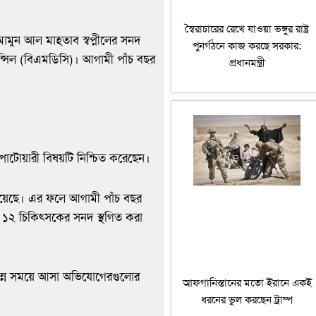
স্বৈরাচারের রেখে যাওয়া ভঙ্গুর রাষ্ট্র
মামুন আল মাহতাব স্বপ্নীলের সনদ
পুনর্গঠনে কাজ করছে সরকার:
উন্সিল (বিএমডিসি)। আগামী পাঁচ বছর
প্রধানমন্ত্রী
পাটোয়ারী বিষয়টি নিশ্চিত করেছেন।
 হয়েছে। এর ফলে আগামী পাঁচ বছর
 ১২ চিকিৎসকের সনদ স্থগিত করা
িন্ন সময়ে আসা অভিযোগেরগুলোর
আফগানিস্তানের মতো ইরানে একই
ধরনের ভুল করছেন ট্রাম্প