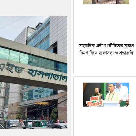
সাংবাদিক প্রদীপ ভৌমিকের স্মরণে
নিমগাছিতে স্মরণসভা ও শ্রদ্ধাঞ্জলি