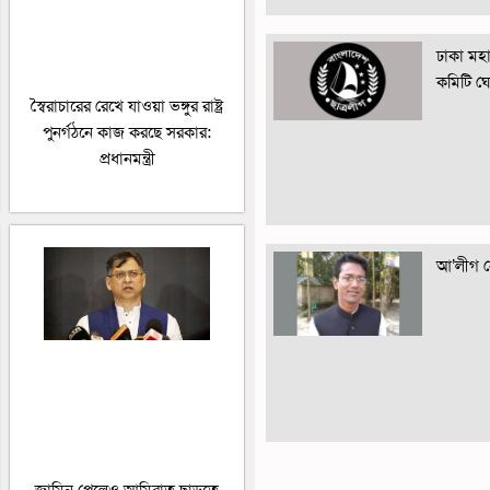
ঢাকা মহান
কমিটি ঘ
স্বৈরাচারের রেখে যাওয়া ভঙ্গুর রাষ্ট্র
পুনর্গঠনে কাজ করছে সরকার:
প্রধানমন্ত্রী
আ’লীগ নে