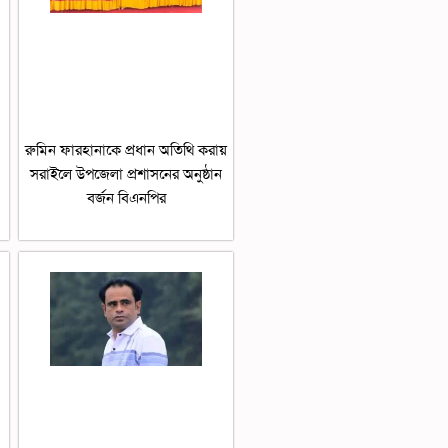
রুমিন ফারহানাকে প্রধান অতিথি করায়
সরাইলে উপজেলা প্রশাসনের অনুষ্ঠান
বর্জন বিএনপির