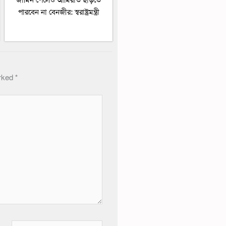
জামিন পেলেও আমিরাত ছাড়তে
পারবেন না বেনজীর: স্বরাষ্ট্রমন্ত্রী
arked
*