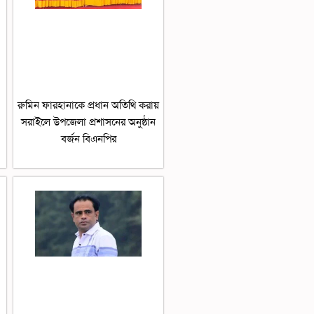
রুমিন ফারহানাকে প্রধান অতিথি করায়
সরাইলে উপজেলা প্রশাসনের অনুষ্ঠান
বর্জন বিএনপির