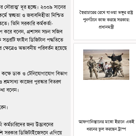
র দৌরাত্ম’ দূর হচ্ছে। ২০০৯ সালের
স্বৈরাচারের রেখে যাওয়া ভঙ্গুর রাষ্ট্র
মে স্বচ্ছতা ও জবাবদিহীতা নিশ্চিত
পুনর্গঠনে কাজ করছে সরকার:
ে। তিনি সরকারি কর্মকর্তা-
প্রধানমন্ত্রী
বারোপ করে বলেন, প্রশাসন সচল সজিব
 সত্তরটি ফাইল ডিজিটাল পদ্ধতিতে
ক্ষেত্রেও অভাবনীয় পরিবর্তন হয়েছে
লন কক্ষে ডাক ও টেলিযোগাযোগ বিভাগ
 শ্রমসাধ্য কাজের পুরস্কার বিতরণ
 কথা বলেন।
রেন।
আফগানিস্তানের মতো ইরানে একই
া কর্মচারিদের জন্য উদ্ভাবনের
ধরনের ভুল করছেন ট্রাম্প
েশি সরকার ডিজিটাইজেসনে এগিয়ে