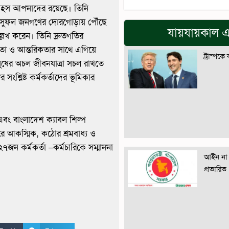
সাহস আপনাদের রয়েছে। তিনি
ির সুফল জনগণের দোরগোড়ায় পৌঁছে
যায়যায়কাল এ
েখ করেন। তিনি দ্রুতগতির
্ষতা ও আন্তরিকতার সাথে এগিয়ে
ট্রাম্পকে
ানুষের অচল জীবনযাত্রা সচল রাখতে
সংশ্লিষ্ট কর্মকর্তাদের ভূমিকার
 এবং বাংলাদেশ ক‌্যাবল শিল্প
ে আকস্মিক, কঠোর শ্রমবাধ্য ও
জন কর্মকর্তা –কর্মচারিকে সম্মাননা
আইন না 
প্রতারিত