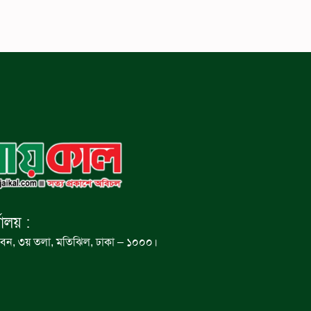
যালয় :
বন, ৩য় তলা, মতিঝিল, ঢাকা – ১০০০।