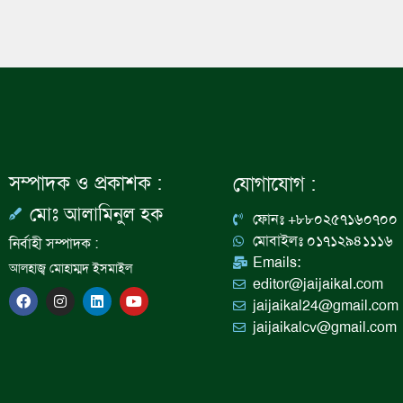
সম্পাদক ও প্রকাশক :
যোগাযোগ :
মোঃ আলামিনুল হক
ফোনঃ +৮৮০২৫৭১৬০৭০০
মোবাইলঃ ০১৭১২৯৪১১১৬
নির্বাহী সম্পাদক :
Emails:
আলহাজ্ব মোহাম্মদ ইসমাইল
editor@jaijaikal.com
F
I
L
Y
jaijaikal24@gmail.com
a
n
i
o
c
s
n
u
jaijaikalcv@gmail.com
e
t
k
t
b
a
e
u
o
g
d
b
o
r
i
e
k
a
n