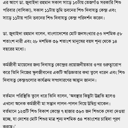
এর আগে ডা. জুবাইদা রহমান সকাল সাড়ে ১০টায় তেজগাঁও সরকারি শিশু
পরিবার (বালিকা), সকাল ১১টায় ভূমি ভবনের শিশু দিবাযত্ন কেন্দ্র এবং
সাড়ে ১১টায় পানি ভবনের শিশু দিবাযত্ন কেন্দ্র পরিদর্শন করেন।
ডা. জুবাইদা রহমান বলেন, বাংলাদেশের মোট জনসংখ্যার ৫০ দশমিক ৫৮
শতাংশ নারী এবং ২৮ দশমিক ৩৬ শতাংশ মানুষের বয়স শূন্য থেকে ১৪
বছরের মধ্যে।
কর্মজীবী মায়েদের জন্য দিবাযত্ন কেন্দ্রের প্রয়োজনীয়তার ওপর গুরুত্বারোপ
করে তিনি নিজের স্কুলজীবনের একটি অভিজ্ঞতার কথা তুলে ধরেন এবং শিশু
দিবাযত্ন কেন্দ্রগুলোর কার্যক্রম সম্প্রসারণের আহ্বান জানান।
বর্তমান পরিস্থিতি তুলে ধরে তিনি বলেন, ‘অবস্থার কিছুটা উন্নতি হলেও
এখনো অনেক কর্মজীবী মা সন্তান লালন-পালন নিয়ে উদ্বিগ্ন থাকেন।
বর্তমানে ১২৩টি শিশু বিকাশ কেন্দ্রে ৭ হাজার ৩৬০ জন শিশুকে সেবা দেওয়া
হচ্ছে, যা দেশের মোট শিশুর মাত্র শূন্য দশমিক ৩৪ শতাংশের চাহিদা পূরণ
করছে।’