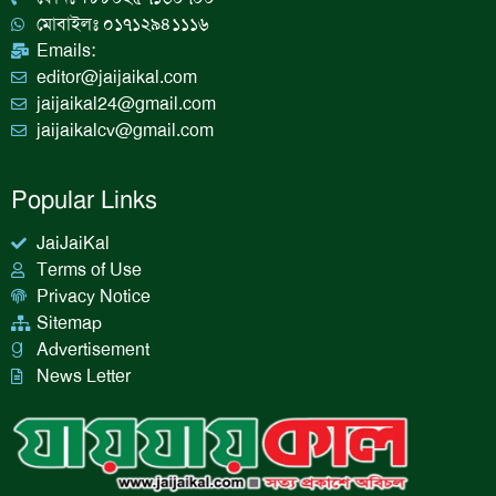
m
মোবাইলঃ ০১৭১২৯৪১১১৬
Emails:
editor@jaijaikal.com
jaijaikal24@gmail.com
jaijaikalcv@gmail.com
Popular Links
JaiJaiKal
Terms of Use
Privacy Notice
Sitemap
Advertisement
News Letter