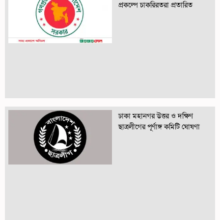
প্রকল্পে চাকরিরতরা প্রতারিত
ঢাকা মহানগর উত্তর ও দক্ষিণ
ছাত্রলীগের পূর্ণাঙ্গ কমিটি ঘোষণা