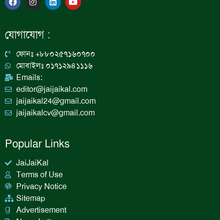
a
n
i
o
c
s
n
u
e
t
k
t
b
a
e
u
যোগাযোগ :
o
g
d
b
o
r
i
e
k
a
n
ফোনঃ +৮৮০২৫৭১৬০৭০০
m
মোবাইলঃ ০১৭১২৯৪১১১৬
Emails:
editor@jaijaikal.com
jaijaikal24@gmail.com
jaijaikalcv@gmail.com
Popular Links
JaiJaiKal
Terms of Use
Privacy Notice
Sitemap
Advertisement