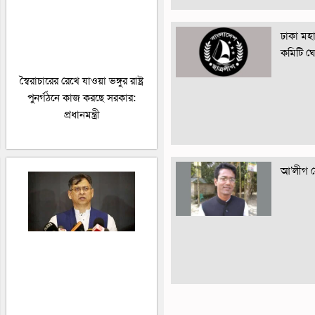
ঢাকা মহান
কমিটি ঘ
স্বৈরাচারের রেখে যাওয়া ভঙ্গুর রাষ্ট্র
পুনর্গঠনে কাজ করছে সরকার:
প্রধানমন্ত্রী
আ’লীগ নে