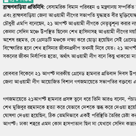
ব্রাহ্মণবাড়িয়া প্রতিনিধি
: বেসামরিক বিমান পরিবহন ও মন্ত্রণালয় সম্পর্কিত 
এবং ব্রাহ্মণবাড়িয়া জেলা আওয়ামী লীগের সভাপতি যুদ্ধাহত বীর মুক্তিয
চৌধুরী এমপি বলেছেন, ২১ আগস্ট আওয়ামী লীগকে নেতৃত্বশূন্য করার লক্
কেননা সেদিন মঞ্চে উপস্থিত ছিলেন শেখ হাসিনাসহ আওয়ামী লীগের নয়
অশেষ রহমত, যে গ্রেনডটি মঞ্চকে লক্ষ্য করে ছোড়া হয়েছিল সেই গ্রেনেড
বিস্ফোরিত হলে শেখ হাসিনার জীবনপ্রদীপ তখনই নিবে যেত। ২১ আগস্ট
সকলের জীবন নির্বাপিত হতো, অর্থাৎ আওয়ামী লীগ বলে কিছু থাকতো না
রোববার বিকেলে ২১ আগস্ট নারকীয় গ্রেনেড হামলার প্রতিবাদ দিবস উপলক্ষে ব
জেলা আওয়ামী লীগ আয়োজিত বিশাল গণজমায়েতে সভাপতির বক্তব্যে 
গণজমায়েতে ২১আগস্ট হামলার প্রসঙ্গ তুলে ধরে তিনি আরও বলেন, পঁচাত্ত
শেখ মুজিবুর রহমানকে হত্যা করে যেভাবে দেশকে স্তব্ধ করে দেওয়া হয়ে
ঘোষণা দেওয়া হয়েছিল, ঠিক তেমনিভাবে একই পরিস্থিতি তৈরির চেষ্টা 
আগস্ট। ঢাকা শহরে এমন কোন হাসপাতাল ছিল না যেখানে সেদিন কান্ন