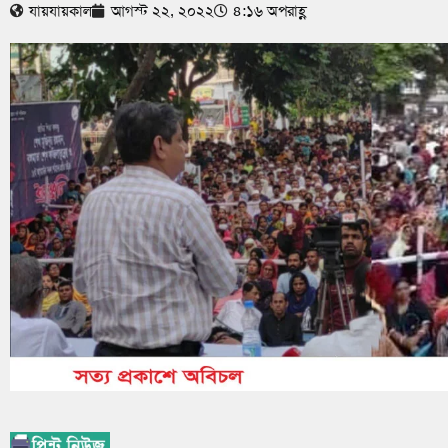
যায়যায়কাল
আগস্ট ২২, ২০২২
৪:১৬ অপরাহ্ণ