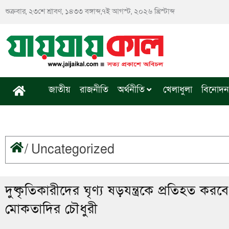
Skip
শুক্রবার, ২৩শে শ্রাবণ, ১৪৩৩ বঙ্গাব্দ,৭ই আগস্ট, ২০২৬ খ্রিস্টাব্দ
to
content
জাতীয়
রাজনীতি
অর্থনীতি
খেলাধুলা
বিনোদন
/
Uncategorized
দুষ্কৃতিকারীদের ঘৃণ্য ষড়যন্ত্রকে প্রতিহত কর
মোকতাদির চৌধুরী