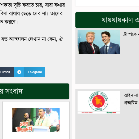
নাশকতা সৃষ্টি করতে চায়, যারা কথায়
িনা বাধায় ছেড়ে দেব না। তাদের
যায়যায়কাল এ
িহত করবে।
ট্রাম্পকে
ন যত আস্ফালন দেখান না কেন, ঐ
Tumblr
Telegram
িয় সংবাদ
আইন না 
প্রতারিত