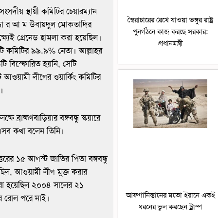
সংসদীয় স্থায়ী কমিটির চেয়ারম্যান
স্বৈরাচারের রেখে যাওয়া ভঙ্গুর রাষ্ট্র
োদ্ধা র আ ম উবায়দুল মোকতাদির
পুনর্গঠনে কাজ করছে সরকার:
ষ্যেই গ্রেনেড হামলা করা হয়েছিল।
প্রধানমন্ত্রী
টি কমিটির ৯৯.৯% নেতা। আল্লাহর
টি বিস্ফোরিত হয়নি, সেটি
 আওয়ামী লীগের ওয়ার্কিং কমিটির
।
্রাহ্মণবাড়িয়ার বঙ্গবন্ধু স্কয়ারে
এসব কথা বলেন তিনি।
রের ১৫ আগস্ট জাতির পিতা বঙ্গবন্ধু
ছিল, আওয়ামী লীগ মুক্ত করার
করা হয়েছিল ২০০৪ সালের ২১
আফগানিস্তানের মতো ইরানে একই
ার রোল পরে নাই।
ধরনের ভুল করছেন ট্রাম্প