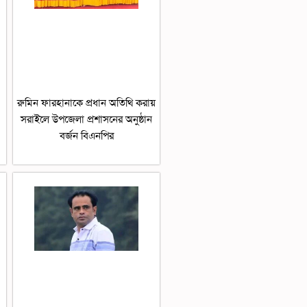
রুমিন ফারহানাকে প্রধান অতিথি করায়
সরাইলে উপজেলা প্রশাসনের অনুষ্ঠান
বর্জন বিএনপির