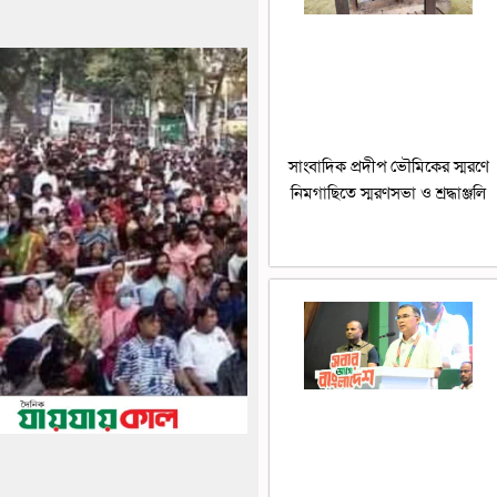
সাংবাদিক প্রদীপ ভৌমিকের স্মরণে
নিমগাছিতে স্মরণসভা ও শ্রদ্ধাঞ্জলি