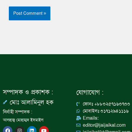
সম্পাদক ও প্রকাশক :
যোগাযোগ :
মোঃ আলামিনুল হক
ফোনঃ +৮৮০২৫৭১৬০৭০০
মোবাইলঃ ০১৭১২৯৪১১১৬
নির্বাহী সম্পাদক :
Emails:
আলহাজ্ব মোহাম্মদ ইসমাইল
editor@jaijaikal.com
F
I
L
Y