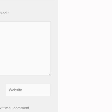
arked
*
Website
xt time I comment.