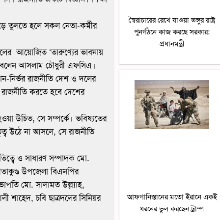
স্বৈরাচারের রেখে যাওয়া ভঙ্গুর রাষ্ট্র
ে তুলতে হলে সকল নেতা-কর্মীর
পুনর্গঠনে কাজ করছে সরকার:
প্রধানমন্ত্রী
াত্রদলের আয়োজিত ‘তারুণ্যের ভাবনায়
কথা বলেন আসলাম চৌধুরী এফসিএ।
ান-নির্ভর রাজনীতি দেশ ও দলের
, রাজনীতি করতে হবে দেশের
য়া উচিত, সে সম্পর্কে। ভবিষ্যতের
ৃত্ব উঠে না আসলে, সে রাজনীতি
িত্বে ও সাধারণ সম্পাদক মো.
 সীতাকুণ্ড উপজেলা বিএনপির
াপতি মো. সালামত উল্ল্যাহ,
আফগানিস্তানের মতো ইরানে একই
লী শাহেদ, চবি ছাত্রদলের সিনিয়র
ধরনের ভুল করছেন ট্রাম্প