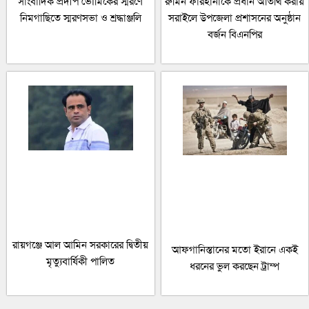
সাংবাদিক প্রদীপ ভৌমিকের স্মরণে
রুমিন ফারহানাকে প্রধান অতিথি করায়
নিমগাছিতে স্মরণসভা ও শ্রদ্ধাঞ্জলি
সরাইলে উপজেলা প্রশাসনের অনুষ্ঠান
বর্জন বিএনপির
রায়গঞ্জে আল আমিন সরকারের দ্বিতীয়
আফগানিস্তানের মতো ইরানে একই
মৃত্যুবার্ষিকী পালিত
ধরনের ভুল করছেন ট্রাম্প