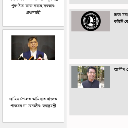
পুনর্গঠনে কাজ করছে সরকার:
প্রধানমন্ত্রী
ঢাকা মহান
কমিটি ঘ
আ’লীগ নে
জামিন পেলেও আমিরাত ছাড়তে
পারবেন না বেনজীর: স্বরাষ্ট্রমন্ত্রী