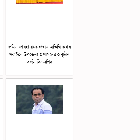
রুমিন ফারহানাকে প্রধান অতিথি করায়
সরাইলে উপজেলা প্রশাসনের অনুষ্ঠান
বর্জন বিএনপির