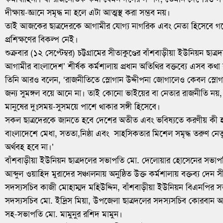
দীক্ষায়-জ্ঞানে সমৃদ্ধ না হলে এটা আত্মস্থ করা সম্ভব নয়।
তাই আজকের ছাত্রদেরকে আগামীর যোগ্য নাগরিক এবং নেতা হিসেবে গড়
প্রশিক্ষণের বিকল্প নেই।
শুক্রবার (১২ সেপ্টেম্বর) চট্টগ্রামের সীতাকুণ্ডের বাঁশবাড়ীয়া ইউনিয়ন ছ
আগামীর বাংলাদেশ’ শীর্ষক কর্মশালায় প্রধান অতিথির বক্তব্যে এসব 
তিনি আরও বলেন, ‘রাজনীতিতে স্লোগান উদ্দীপনা জোগালেও কেবল স্লোগ
জন্য সুমঙ্গল বয়ে আনে না। তাই কোনো ভাইয়ের বা নেতার রাজনীতি নয়
মানুষের দুঃসময়-সুসময়ে পাশে থাকার সঙ্গী হিসেবে।
সকল ছাত্রদেরকে জানতে হবে দেশের অতীত এবং ভবিষ্যতে করণীয় কী হও
বাংলাদেশে মেধা, সততা,নিষ্ঠা এবং সাহসিকতার মিশেল সমৃদ্ধ তরুণ নেত
অর্থবহ হবে না।’
বাঁশবাড়ীয়া ইউনিয়ন ছাত্রদলের সভাপতি মো. দেলোয়ার হোসেনের সভাপত
আব্দুল ওয়াহিদ মুরাদের সঞ্চালনায় অনুষ্ঠিত উক্ত কর্মশালায় বক্তব্য দেন
সদস্যসচিব কাজী মোহাম্মদ মহিউদ্দিন, বাঁশবাড়ীয়া ইউনিয়ন বিএনপির সভ
সদস্যসচিব মো. ইদ্রিস মিয়া, উপজেলা ছাত্রদলের সদস্যসচিব কোরবান আ
সহ-সভাপতি মো. মামুনুর রশিদ মামুন।