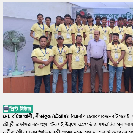
মো. রমিজ আলী, সীতাকুণ্ড (চট্টগ্রাম):
বিএনপি চেয়ারপারসনের উপদেষ্টা 
চৌধুরী এফসিএ বলেছেন, টেকসই উন্নয়ন অগ্রগতি ও গণতান্ত্রিক মূল্যবোধ 
কর্মীবাহিনী। যা রাজনৈতিক কর্মী যেমন দলের সম্পদ, তেমনি দেশেরও সম্