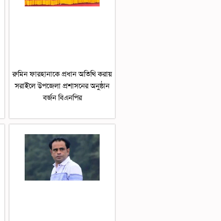
রুমিন ফারহানাকে প্রধান অতিথি করায়
সরাইলে উপজেলা প্রশাসনের অনুষ্ঠান
বর্জন বিএনপির