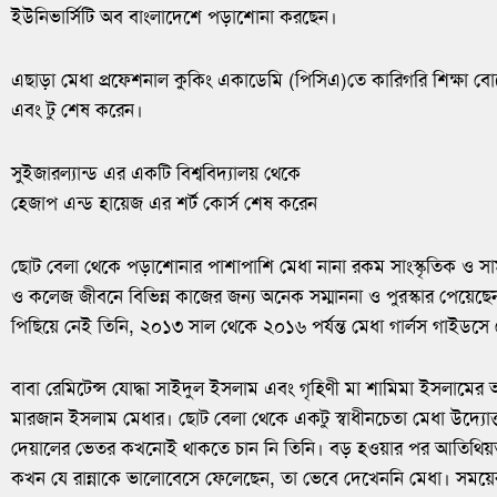
ইউনিভার্সিটি অব বাংলাদেশে পড়াশোনা করছেন।
এছাড়া মেধা প্রফেশনাল কুকিং একাডেমি (পিসিএ)তে কারিগরি শিক্ষা বো
এবং টু শেষ করেন।
সুইজারল্যান্ড এর একটি বিশ্ববিদ্যালয় থেকে
হেজাপ এন্ড হায়েজ এর শর্ট কোর্স শেষ করেন
ছোট বেলা থেকে পড়াশোনার পাশাপাশি মেধা নানা রকম সাংস্কৃতিক ও সামাজ
ও কলেজ জীবনে বিভিন্ন কাজের জন্য অনেক সম্মাননা ও পুরস্কার পেয়ে
পিছিয়ে নেই তিনি, ২০১৩ সাল থেকে ২০১৬ পর্যন্ত মেধা গার্লস গাইডসে নে
বাবা রেমিটেন্স যোদ্ধা সাইদুল ইসলাম এবং গৃহিণী মা শামিমা ইসলাম
মারজান ইসলাম মেধার। ছোট বেলা থেকে একটু স্বাধীনচেতা মেধা উদ্যোক্ত
দেয়ালের ভেতর কখনোই থাকতে চান নি তিনি। বড় হওয়ার পর আতিথিয়তা 
কখন যে রান্নাকে ভালোবেসে ফেলেছেন, তা ভেবে দেখেননি মেধা। সময়ের