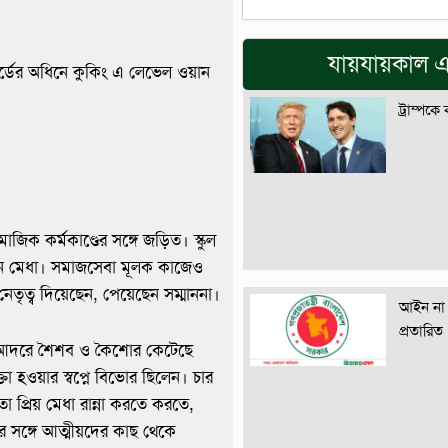
যায়যায়কাল এ
র্ডের অধিনে কুকিং এ লেভেল ওয়ান
ট্রাম্পকে
িক কর্মকাণ্ডের সঙ্গে জড়িত। স্কুল
ছেন মেধা। সমাজসেবা মূলক কাজেও
তৃত্ব দিয়েছেন, পেয়েছেন সম্মাননা।
আইন না 
প্রতারিত
ের আদরে শৈশব ও কৈশোর কেটেছে
া হওয়ার স্বপ্নে বিভোর ছিলেন। চার
প্রিয় মেধা রান্না করতে করতে,
 সঙ্গে আত্মীয়দের কাছ থেকে