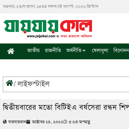
Skip
শুক্রবার, ২৩শে শ্রাবণ, ১৪৩৩ বঙ্গাব্দ,৭ই আগস্ট, ২০২৬ খ্রিস্টাব্দ
to
content
জাতীয়
রাজনীতি
অর্থনীতি
খেলাধুলা
বিনোদন
/
লাইফস্টাইল
দ্বিতীয়বারের মতো বিটিইএ বর্ষসেরা রন্ধন শিল
যায়যায়কাল
অক্টোবর ২৪, ২০২২
৫:২৩ অপরাহ্ণ