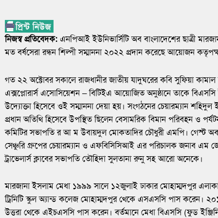
নিজস্ব প্রতিবেদক:
এনপিআই ইউনিভার্সিটি অব বাংলাদেশের ছাত্রী মারজা
মত বর্ষসেরা রন্ধন শিল্পী সম্মাননা ২০২২ প্রদান করেছে আয়োজন কতৃপক্
গত ২২ অক্টোবর সকালে রাজধানীর জাতীয় যাদুঘরের কবি সুফিয়া কামাল 
এক্সপ্লোরার্স এসোসিয়েশন – বিটিইএ আয়োজিত অনুষ্ঠানে তাকে বিএসসি ইন
উদ্যোক্তা হিসেবে ওই সম্মাননা দেয়া হয়। সংগঠনের চেয়ারম্যান শহিদু
প্রধান অতিথি হিসেবে উপস্থিত ছিলেন বেসামরিক বিমান পরিবহন ও পর্যটন মন
কমিটির সভাপতি র আ ম উবায়দুল মোকতাদির চৌধুরী এমপি। গেস্ট অব 
সেঞ্চুরি গ্রুপের চেয়ারম্যান ও এফবিসিসিআই এর পরিচালক জনাব এম জে
ট্রাভেলার্স ক্লাবের সভাপতি তৌহিদা সুলতানা রুনু সহ আরো অনেকে।
মারজানা ইসলাম মেধা ১৯৯৯ সালে ১২জুলাই ঢাকার মোহাম্মদপুর এলাকা
ট্রিনিটি স্কুল অ্যান্ড কলেজ মোহাম্মদপুর থেকে এসএসসি পাস করেন।
উত্তরা থেকে এইচএসসি পাস করেন। বর্তমানে মেধা বিএসসি (ফুড ইঞ্জিনি