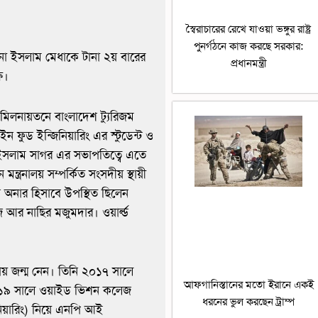
স্বৈরাচারের রেখে যাওয়া ভঙ্গুর রাষ্ট্র
পুনর্গঠনে কাজ করছে সরকার:
না ইসলাম মেধাকে টানা ২য় বারের
প্রধানমন্ত্রী
ষ।
মিলনায়তনে বাংলাদেশ ট্যুরিজম
 ফুড ইন্জিনিয়ারিং এর স্টুডেন্ট ও
ল ইসলাম সাগর এর সভাপতিত্বে এতে
্ত্রনালয় সম্পর্কিত সংসদীয় স্থায়ী
অনার হিসাবে উপস্থিত ছিলেন
 আর নাছির মজুমদার। ওয়ার্ল্ড
য় জন্ম নেন। তিনি ২০১৭ সালে
আফগানিস্তানের মতো ইরানে একই
 ২০১৯ সালে ওয়াইড ভিশন কলেজ
ধরনের ভুল করছেন ট্রাম্প
য়ারিং) নিয়ে এনপি আই