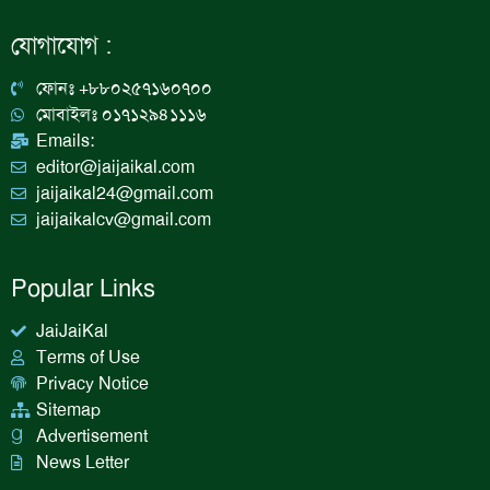
e
t
k
t
b
a
e
u
যোগাযোগ :
o
g
d
b
o
r
i
e
k
a
n
ফোনঃ +৮৮০২৫৭১৬০৭০০
m
মোবাইলঃ ০১৭১২৯৪১১১৬
Emails:
editor@jaijaikal.com
jaijaikal24@gmail.com
jaijaikalcv@gmail.com
Popular Links
JaiJaiKal
Terms of Use
Privacy Notice
Sitemap
Advertisement
News Letter