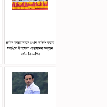
রুমিন ফারহানাকে প্রধান অতিথি করায়
সরাইলে উপজেলা প্রশাসনের অনুষ্ঠান
বর্জন বিএনপির