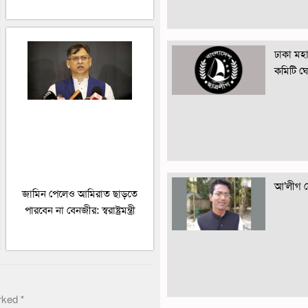
ঢাকা মহান
কমিটি ঘ
আ’লীগ নে
জামিন পেলেও আমিরাত ছাড়তে
পারবেন না বেনজীর: স্বরাষ্ট্রমন্ত্রী
arked
*