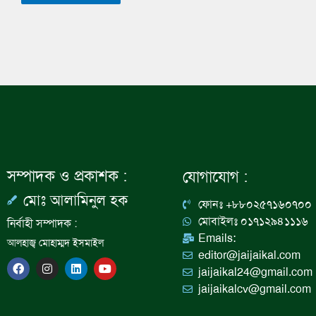
সম্পাদক ও প্রকাশক :
যোগাযোগ :
মোঃ আলামিনুল হক
ফোনঃ +৮৮০২৫৭১৬০৭০০
মোবাইলঃ ০১৭১২৯৪১১১৬
নির্বাহী সম্পাদক :
Emails:
আলহাজ্ব মোহাম্মদ ইসমাইল
editor@jaijaikal.com
F
I
L
Y
jaijaikal24@gmail.com
a
n
i
o
c
s
n
u
jaijaikalcv@gmail.com
e
t
k
t
b
a
e
u