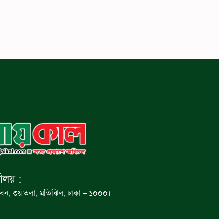
যালয় :
বন, ৩য় তলা, মতিঝিল, ঢাকা – ১০০০।