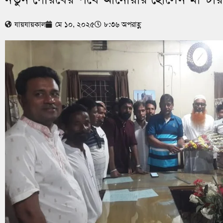
যায়যায়কাল
মে ১০, ২০২৫
৮:৩৬ অপরাহ্ণ