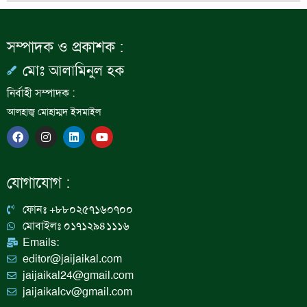
সম্পাদক ও প্রকাশক :
মোঃ আলামিনুল হক
নির্বাহী সম্পাদক :
আলহাজ্ব মোহাম্মদ ইসমাইল
F
I
L
Y
a
n
i
o
c
s
n
u
e
t
k
t
b
a
e
u
যোগাযোগ :
o
g
d
b
o
r
i
e
k
a
n
ফোনঃ +৮৮০২৫৭১৬০৭০০
m
মোবাইলঃ ০১৭১২৯৪১১১৬
Emails:
editor@jaijaikal.com
jaijaikal24@gmail.com
jaijaikalcv@gmail.com