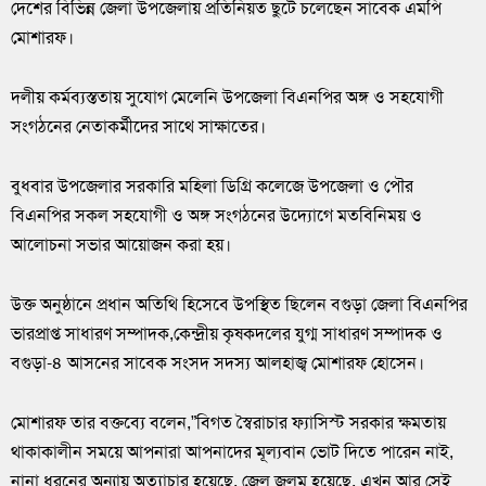
দেশের বিভিন্ন জেলা উপজেলায় প্রতিনিয়ত ছুটে চলেছেন সাবেক এমপি
মোশারফ।
দলীয় কর্মব্যস্ততায় সুযোগ মেলেনি উপজেলা বিএনপির অঙ্গ ও সহযোগী
সংগঠনের নেতাকর্মীদের সাথে সাক্ষাতের।
বুধবার উপজেলার সরকারি মহিলা ডিগ্রি কলেজে উপজেলা ও পৌর
বিএনপির সকল সহযোগী ও অঙ্গ সংগঠনের উদ্যোগে মতবিনিময় ও
আলোচনা সভার আয়োজন করা হয়।
উক্ত অনুষ্ঠানে প্রধান অতিথি হিসেবে উপস্থিত ছিলেন বগুড়া জেলা বিএনপির
ভারপ্রাপ্ত সাধারণ সম্পাদক,কেন্দ্রীয় কৃষকদলের যুগ্ম সাধারণ সম্পাদক ও
বগুড়া-৪ আসনের সাবেক সংসদ সদস্য আলহাজ্ব মোশারফ হোসেন।
মোশারফ তার বক্তব্যে বলেন,”বিগত স্বৈরাচার ফ্যাসিস্ট সরকার ক্ষমতায়
থাকাকালীন সময়ে আপনারা আপনাদের মূল্যবান ভোট দিতে পারেন নাই,
নানা ধরনের অন্যায় অত্যাচার হয়েছে, জেল জুলুম হয়েছে, এখন আর সেই