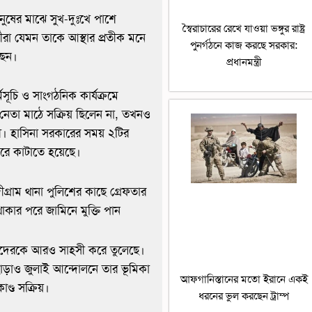
নুষের মাঝে সুখ-দুঃখে পাশে
স্বৈরাচারের রেখে যাওয়া ভঙ্গুর রাষ্ট্র
ীরা যেমন তাকে আস্থার প্রতীক মনে
পুনর্গঠনে কাজ করছে সরকার:
ছেন।
প্রধানমন্ত্রী
ূচি ও সাংগঠনিক কার্যক্রমে
নেতা মাঠে সক্রিয় ছিলেন না, তখনও
ী। হাসিনা সরকারের সময় ২টির
রে কাটাতে হয়েছে।
্রাম থানা পুলিশের কাছে গ্রেফতার
কার পরে জামিনে মুক্তি পান
 আমাদেরকে আরও সাহসী করে তুলেছে।
ছাড়াও জুলাই আন্দোলনে তার ভূমিকা
আফগানিস্তানের মতো ইরানে একই
ণ্ড সক্রিয়।
ধরনের ভুল করছেন ট্রাম্প