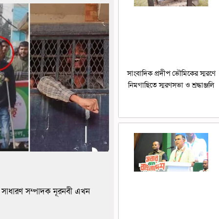
সাংবাদিক প্রদীপ ভৌমিকের স্মরণে
নিমগাছিতে স্মরণসভা ও শ্রদ্ধাঞ্জলি
ের সাধারণ সম্পাদক নূরনবী এখন