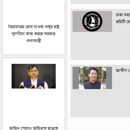
ঢাকা মহান
কমিটি ঘ
স্বৈরাচারের রেখে যাওয়া ভঙ্গুর রাষ্ট্র
পুনর্গঠনে কাজ করছে সরকার:
প্রধানমন্ত্রী
আ’লীগ নে
জামিন পেলেও আমিরাত ছাড়তে