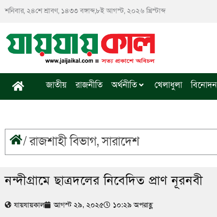
Skip
শনিবার, ২৪শে শ্রাবণ, ১৪৩৩ বঙ্গাব্দ,৮ই আগস্ট, ২০২৬ খ্রিস্টাব্দ
to
content
জাতীয়
রাজনীতি
অর্থনীতি
খেলাধুলা
বিনোদন
/
রাজশাহী বিভাগ
,
সারাদেশ
নন্দীগ্রামে ছাত্রদলের নিবেদিত প্রাণ নূরনবী
যায়যায়কাল
আগস্ট ২৯, ২০২৫
১০:২৯ অপরাহ্ণ