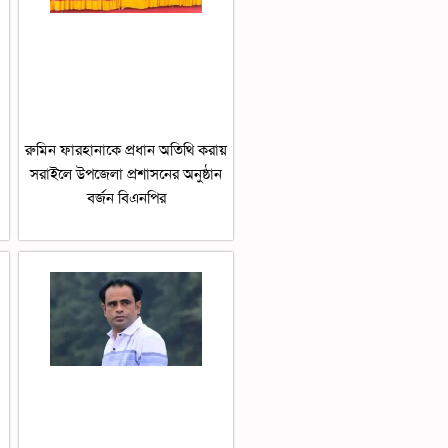
রুমিন ফারহানাকে প্রধান অতিথি করায়
সরাইলে উপজেলা প্রশাসনের অনুষ্ঠান
বর্জন বিএনপির