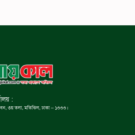
যালয় :
বন, ৩য় তলা, মতিঝিল, ঢাকা – ১০০০।