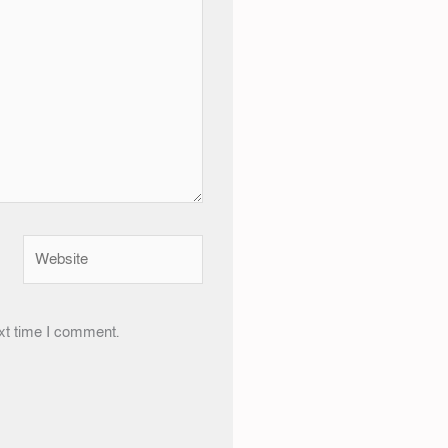
Website
xt time I comment.