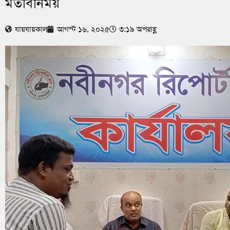
মতবিনিময়
যায়যায়কাল
আগস্ট ১৬, ২০২৫
৩:১৯ অপরাহ্ণ