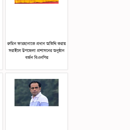
রুমিন ফারহানাকে প্রধান অতিথি করায়
সরাইলে উপজেলা প্রশাসনের অনুষ্ঠান
বর্জন বিএনপির