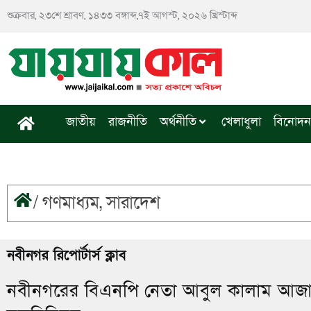
Skip
শুক্রবার, ২৩শে শ্রাবণ, ১৪৩৩ বঙ্গাব্দ,৭ই আগস্ট, ২০২৬ খ্রিস্টাব্দ
to
content
জাতীয়
রাজনীতি
অর্থনীতি
খেলাধুলা
বিনোদন
/
গণমাধ্যম
,
সারাদেশ
নবীনগর রিপোর্টার্স ক্লাব
নবীনগরের বিএনপি নেতা আবুল কালাম আজাদ