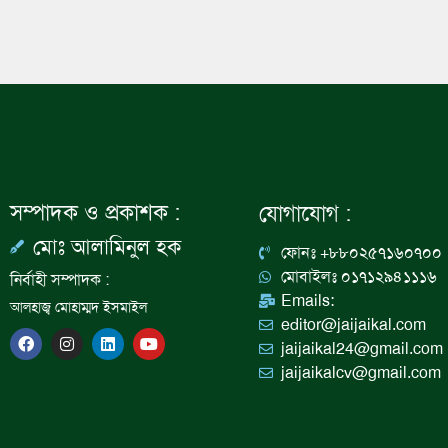
সম্পাদক ও প্রকাশক :
যোগাযোগ :
মোঃ আলামিনুল হক
ফোনঃ +৮৮০২৫৭১৬০৭০০
মোবাইলঃ ০১৭১২৯৪১১১৬
নির্বাহী সম্পাদক :
Emails:
আলহাজ্ব মোহাম্মদ ইসমাইল
editor@jaijaikal.com
F
I
L
Y
jaijaikal24@gmail.com
a
n
i
o
c
s
n
u
jaijaikalcv@gmail.com
e
t
k
t
b
a
e
u
o
g
d
b
o
r
i
e
k
a
n