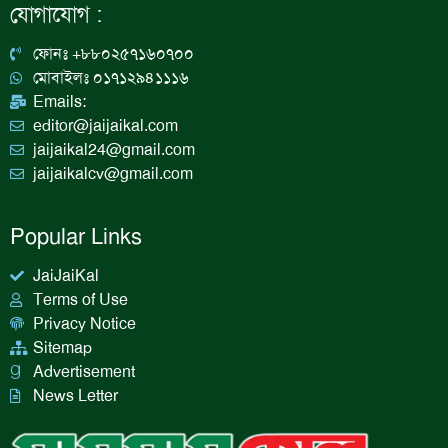
b
a
e
u
যোগাযোগ :
o
g
d
b
o
r
i
e
k
a
n
ফোনঃ +৮৮০২৫৭১৬০৭০০
m
মোবাইলঃ ০১৭১২৯৪১১১৬
Emails:
editor@jaijaikal.com
jaijaikal24@gmail.com
jaijaikalcv@gmail.com
Popular Links
JaiJaiKal
Terms of Use
Privacy Notice
Sitemap
Advertisement
News Letter