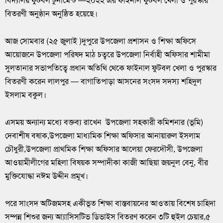
বিদ্যালয় ফুটবল টুর্নামেন্ট —২০২২ এর ফাইনাল ফুটবল খেলা ও পুরস্কার
বিতরণী অনুষ্ঠান অনুষ্ঠিত হয়েছে।
আজ সোমবার (২৫ জুলাই )দুপুরে উপজেলা প্রশাসন ও শিক্ষা অফিসে
আয়োজনে উপজেলা পরিষদ মাঠ চত্বরে উপজেলা নির্বাহী অফিসার শামীমা
সুলতানার সভাপতিত্বে প্রধান অতিথি থেকে ফাইনাল ফুটবল খেলা ও পুরস্কার
বিতরণী করেন লালপুর — বাগাতিপাড়া আসনের সংসদ সদস্য শহিদুল
ইসলাম বকুল।
এসময় অন্যান্য মধ্যে বক্তব্য রাখেন উপজেলা সহকারী কমিশনার (ভূমি)
দেবাশীষ বষাক,উপজেলা মাধ্যমিক শিক্ষা অফিসার আনায়ারুল ইসলাম
চৌধুরী,উপজেলা প্রাথমিক শিক্ষা অফিসার আলেয়া ফেরদৌসী, উপজেলা
আওয়ামীলীগের মহিলা বিষয়ক সম্পাদীকা কাজী আছিয়া জয়নুল বেনু, বীর
মুক্তিযোদ্ধা নঈম উদ্দীন প্রমূখ।
পরে সাংসদ অটিজমসহ একীভূত শিক্ষা বাস্তবায়নের আওতায় বিশেষ চাহিদা
সম্পন্ন শিশুর জন্য আ্যাসিসটিভ ডিভাইস বিতরণ করেন ৩টি হুইল চেয়ার,৫