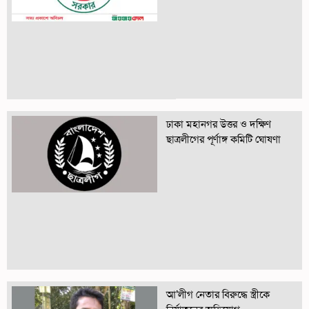
ঢাকা মহানগর উত্তর ও দক্ষিণ
ছাত্রলীগের পূর্ণাঙ্গ কমিটি ঘোষণা
আ’লীগ নেতার বিরুদ্ধে স্ত্রীকে