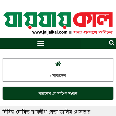
Skip
to
content
/
সারাদেশ
সারাদেশ
এর সর্বশেষ সংবাদ
নিষিদ্ধ ঘোষিত ছাত্রলীগ নেতা ডালিম গ্ৰেফতার