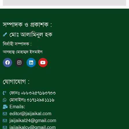
সম্পাদক ও প্রকাশক :
মোঃ আলামিনুল হক
নির্বাহী সম্পাদক :
আলহাজ্ব মোহাম্মদ ইসমাইল
F
I
L
Y
a
n
i
o
c
s
n
u
e
t
k
t
b
a
e
u
যোগাযোগ :
o
g
d
b
o
r
i
e
k
a
n
ফোনঃ +৮৮০২৫৭১৬০৭০০
m
মোবাইলঃ ০১৭১২৯৪১১১৬
Emails:
editor@jaijaikal.com
jaijaikal24@gmail.com
jaijaikalcv@gmail.com