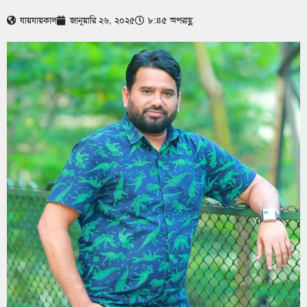
যায়যায়কাল
জানুয়ারি ২৬, ২০২৫
৮:৪৫ অপরাহ্ণ