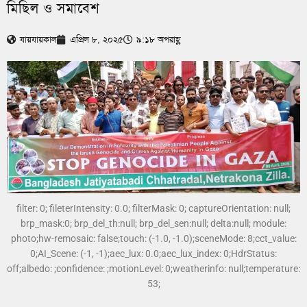
মিছিল ও সমাবেশ
যায়যায়কাল
এপ্রিল ৮, ২০২৫
৯:১৮ অপরাহ্ণ
filter: 0; fileterIntensity: 0.0; filterMask: 0; captureOrientation: null;
brp_mask:0; brp_del_th:null; brp_del_sen:null; delta:null; module:
photo;hw-remosaic: false;touch: (-1.0, -1.0);sceneMode: 8;cct_value:
0;AI_Scene: (-1, -1);aec_lux: 0.0;aec_lux_index: 0;HdrStatus:
off;albedo: ;confidence: ;motionLevel: 0;weatherinfo: null;temperature:
53;