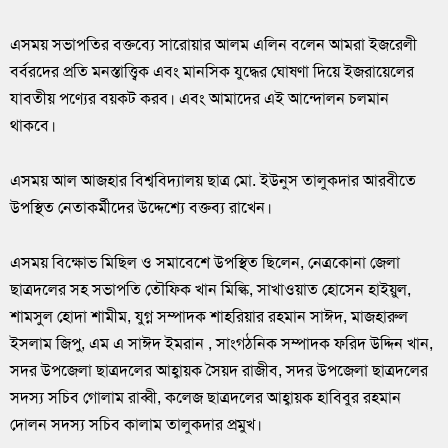
এসময় সভাপতির বক্তব্যে সারোয়ার আলম এলিন বলেন আমরা ইজরেলী
বর্বরদের প্রতি মনস্তাত্ত্বিক এবং মানসিক যুদ্ধের ঘোষণা দিয়ে ইজরায়েলের
যাবতীয় পণ্যের বয়কট করব। এবং আমাদের এই আন্দোলন চলমান
থাকবে।
এসময় আল আজহার বিশ্ববিদ্যালয় ছাত্র মো. ইউনুস তালুকদার আরবীতে
উপস্থিত নেতাকর্মীদের উদ্দেশ্যে বক্তব্য রাখেন।
এসময় বিক্ষোভ মিছিল ও সমাবেশে উপস্থিত ছিলেন, নেত্রকোনা জেলা
ছাত্রদলের সহ সভাপতি তৌফিক খান মিল্কি, সাখাওয়াত হোসেন হাইয়ুল,
শামসুল হোদা শামীম, যুগ্ন সম্পাদক শাহরিয়ার রহমান সাঈদ, মাজহারুল
ইসলাম জিপু, এম এ সাঈদ ইমরান , সাংগঠনিক সম্পাদক ফরিদ উদ্দিন খান,
সদর উপজেলা ছাত্রদলের আহ্বায়ক সৈয়দ রাজীব, সদর উপজেলা ছাত্রদলের
সদস্য সচিব গোলাম রাব্বী, কলেজ ছাত্রদলের আহ্বায়ক হাবিবুর রহমান
দোলন সদস্য সচিব কালাম তালুকদার প্রমুখ।