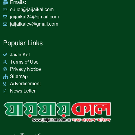
Emails:
editor@jaijaikal.com
jaijaikal24@gmail.com
jaijaikalcv@gmail.com
Popular Links
JaiJaiKal
Terms of Use
Privacy Notice
Sitemap
Advertisement
News Letter