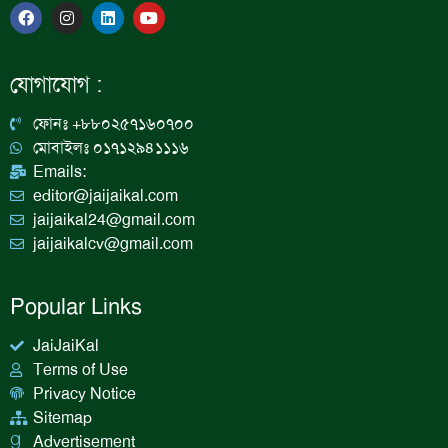
F
I
L
Y
a
n
i
o
c
s
n
u
e
t
k
t
b
a
e
u
যোগাযোগ :
o
g
d
b
o
r
i
e
k
a
n
ফোনঃ +৮৮০২৫৭১৬০৭০০
m
মোবাইলঃ ০১৭১২৯৪১১১৬
Emails:
editor@jaijaikal.com
jaijaikal24@gmail.com
jaijaikalcv@gmail.com
Popular Links
JaiJaiKal
Terms of Use
Privacy Notice
Sitemap
Advertisement