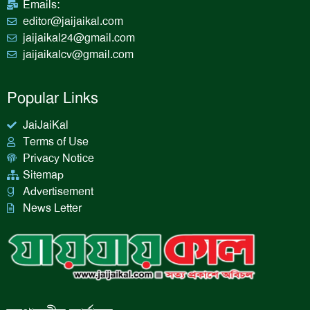
Emails:
editor@jaijaikal.com
jaijaikal24@gmail.com
jaijaikalcv@gmail.com
Popular Links
JaiJaiKal
Terms of Use
Privacy Notice
Sitemap
Advertisement
News Letter