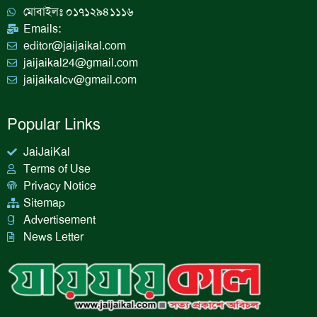
m
মোবাইলঃ ০১৭১২৯৪১১১৬
Emails:
editor@jaijaikal.com
jaijaikal24@gmail.com
jaijaikalcv@gmail.com
Popular Links
JaiJaiKal
Terms of Use
Privacy Notice
Sitemap
Advertisement
News Letter