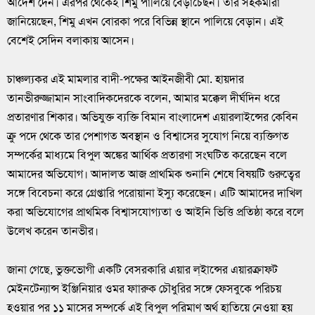
আদেশ দেন। এরপর থেকেই শিমু পালিয়ে বেড়াচেছন। তার সহকর্মীরা
জানিয়েছেন, শিমু এখন বোরকা পরে বিভিন্ন স্থানে পালিয়ে বেড়ান। এই
বেশেই সেদিন বলাকায় আসেন।
চাঞ্চল্যকর এই মামলার বাদী-পক্ষের আইনজীবী মো. হায়দার
তানভীরুজ্জামান সাংবাদিকদেরকে বলেন, আমার মক্কেল দীর্ঘদিন ধরে
প্রতারণার শিকার। অভিযুক্ত ব্যক্তি বিমান বাংলাদেশ এয়ারলাইন্সের কেবিন
ক্রু পদে থেকে তার পেশাগত অবস্থান ও বিশ্বাসের সুযোগ নিয়ে ব্যক্তিগত
সম্পর্কের মাধ্যমে বিপুল অঙ্কের আর্থিক প্রতারণা সংঘটিত করেছেন বলে
আমাদের অভিযোগ। আদালত আজ প্রাথমিক শুনানি শেষে বিষয়টি গুরুত্বের
সঙ্গে বিবেচনা করে গ্রেপ্তারি পরোয়ানা ইস্যু করেছেন। এটি আমাদের দাখিল
করা অভিযোগের প্রাথমিক বিশ্বাসযোগ্যতা ও আইনি ভিত্তি প্রতিষ্ঠা করে বলে
উলেখ করেন তানভীর।
জানা গেছে, ভুক্তভোগী একটি বেসরকারি এয়ার ল্ইান্সের এয়ারক্রাফট
মেইনটেন্যান্স ইঞ্জিনিয়ার ওমর ফাারুক চৌধুরির সঙ্গে ফেসবুকে পরিচয়
হওয়ার পর ১১ মাসের সম্পর্কে এই বিপুল পরিমাণ অর্থ হাতিয়ে নেওয়া হয়