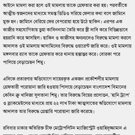
আইনে মামলা করা হলে ওই মামলায় তাকে গ্রেফতার করা হয়। পরবর্তীতে
আত্মীয়-স্বজনদের মাধ্যমে সমস্ত ভিডিও সরিয়ে ফেলার কথা বলে জামিনে
মুক্ত হন। জামিনে বেরিয়ে ফের বেপরোয়া হয়ে উঠে ছাকিন। এরপর এক
কাজীর সহযোগিতায় ভুয়া কাবিননামা তৈরি করে স্ত্রী দাবি করে বিভিন্নভাবে
হয়রানি করে আসছিল। ছাকিন ও কাজীসহ অন্যন্যদেও বিরুদ্ধে মামলা করলে
আদালত ওই মামলায় আসামিদের বিরুদ্ধে ওয়ারেন্ট জারি করে। ওই মামলায়
মঙ্গলবার র‌্যাব তাকে গ্রেফতার করে থানায় হস্তান্তর করে। বোরকা পরে
পালিয়ে বেড়াচেছন শিমু।
এদিকে প্রতারণার অভিযোগে দায়েরকৃত একজন প্রকৌশলীর মামলায়
গ্রেফতারী পরোয়ানা জারি হওয়ায় পািলয়ে বেড়াচেছন বাংলাদেশ বিমানের
কেবিন ক্রু খাদিজা সুলতানা শিমু। তার বিরুদ্ধে বিয়ের প্রলোভন, ‘হানি ট্র্যাপ’
ও ব্ল্যাকমেইলের মাধ্যমে প্রায় ২২ লাখ টাকা আত্মসাতের অভিযোগে মামলায়
আদালত তার বিরুদ্ধে গ্রেপ্তারি পরোয়ানা জারি করেছে।
রবিবার ঢাকার অতিরিক্ত চীফ মেট্রোপলিটন ম্যাজিস্ট্রেট ওয়াহিদুজ্জামান এ