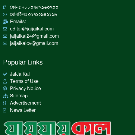
o
r
i
e
k
a
n
ফোনঃ +৮৮০২৫৭১৬০৭০০
m
মোবাইলঃ ০১৭১২৯৪১১১৬
Emails:
editor@jaijaikal.com
jaijaikal24@gmail.com
jaijaikalcv@gmail.com
Popular Links
JaiJaiKal
Terms of Use
Privacy Notice
Sitemap
Advertisement
News Letter