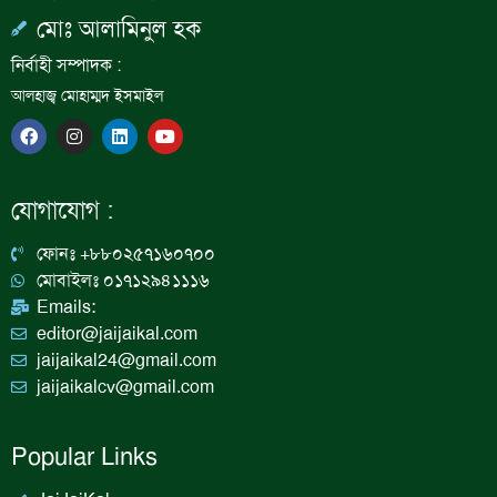
মোঃ আলামিনুল হক
নির্বাহী সম্পাদক :
আলহাজ্ব মোহাম্মদ ইসমাইল
F
I
L
Y
a
n
i
o
c
s
n
u
e
t
k
t
b
a
e
u
যোগাযোগ :
o
g
d
b
o
r
i
e
k
a
n
ফোনঃ +৮৮০২৫৭১৬০৭০০
m
মোবাইলঃ ০১৭১২৯৪১১১৬
Emails:
editor@jaijaikal.com
jaijaikal24@gmail.com
jaijaikalcv@gmail.com
Popular Links