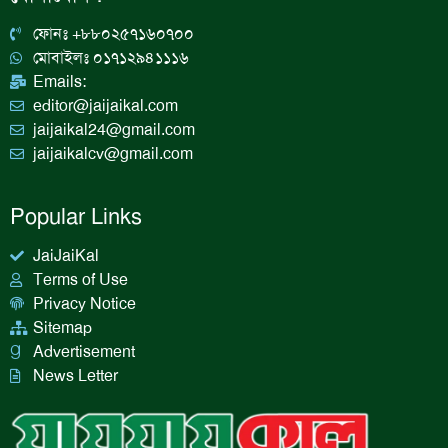
o
r
i
e
k
a
n
ফোনঃ +৮৮০২৫৭১৬০৭০০
m
মোবাইলঃ ০১৭১২৯৪১১১৬
Emails:
editor@jaijaikal.com
jaijaikal24@gmail.com
jaijaikalcv@gmail.com
Popular Links
JaiJaiKal
Terms of Use
Privacy Notice
Sitemap
Advertisement
News Letter