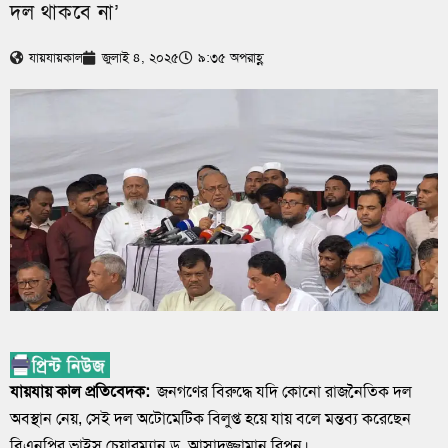
দল থাকবে না’
যায়যায়কাল
জুলাই ৪, ২০২৫
৯:৩৫ অপরাহ্ণ
যায়যায় কাল প্রতিবেদক:
জনগণের বিরুদ্ধে যদি কোনো রাজনৈতিক দল
অবস্থান নেয়, সেই দল অটোমেটিক বিলুপ্ত হয়ে যায় বলে মন্তব্য করেছেন
বিএনপির ভাইস চেয়ারম্যান ড. আসাদুজ্জামান রিপন।