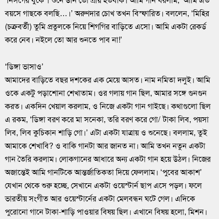
‘নিসর্গের বুকে’। শুনে উনি তো প্রায় হতবাক। আমি গান ধরলাম, ‘আমি এত
বয়সে গাছকে বলছি…।’ অরুণদার চোখ তখন বিস্ফারিত। বললেন, ‘মিহির
(চক্রবর্তী) তুমি প্রতুলকে নিয়ে শিগগির বাড়িতে এসো। আমি একটা রেকর্ড
করে নেব। নইলে তো আর শুনতে পাব না!’
‘ডিঙ্গা ভাসাও’
আমাদের বাড়িতে বছর দশকের এক মেয়ে আসত। নাম নমিতা দলুই। আমি
ওকে একটু পড়াশোনা শেখাতাম। ওর গলায় গান ছিল, আমার সঙ্গে গুনগুন
করত। একদিন খেয়াল করলাম, ও নিজে একটা গান গাইছে। কথাগুলো ছিল
এ রকম, ‘ডিঙ্গা বরণ করে মা সনেকা, তরি বরণ করে গো/ টাকা লিব, পয়সা
লিব, লিব কুচিকান শাড়ি গো।’ এটা একটা যাত্রায় ও শুনেছে। বললাম, তুই
আমাকে শেখাবি? ও বাকি গানটা আর জানত না। আমি তখন নতুন একটা
গান তৈরি করলাম। লোকগানের আধারে অন্য একটা গান হয়ে উঠল। নিজের
অজান্তেই আমি গানটিকে আন্তর্জাতিকতা দিয়ে ফেললাম। ‘পুবের আকাশ’
যেখান থেকে শুরু হচ্ছে, সেখানে একটা ওয়েস্টার্ন ছাপ এসে পড়ল। ফলে
ভারতীয় সংগীত আর ওয়েস্টার্নের একটা মেলবন্ধন ঘটে গেল। এদিকে
পুরোনো গানে টাকা-শাড়ি পাওয়ার বিষয় ছিল। এখানে বিষয় হলো, মিশন।