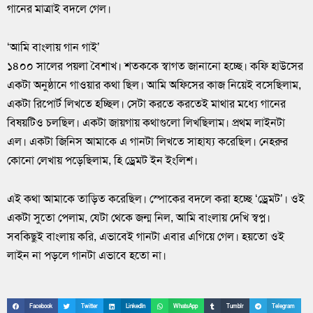
গানের মাত্রাই বদলে গেল।
‘আমি বাংলায় গান গাই’
১৪০০ সালের পয়লা বৈশাখ। শতককে স্বাগত জানানো হচ্ছে। কফি হাউসের
একটা অনুষ্ঠানে গাওয়ার কথা ছিল। আমি অফিসের কাজ নিয়েই বসেছিলাম,
একটা রিপোর্ট লিখতে হচ্ছিল। সেটা করতে করতেই মাথার মধ্যে গানের
বিষয়টিও চলছিল। একটা জায়গায় কথাগুলো লিখছিলাম। প্রথম লাইনটা
এল। একটা জিনিস আমাকে এ গানটা লিখতে সাহায্য করেছিল। নেহরুর
কোনো লেখায় পড়েছিলাম, হি ড্রেমট ইন ইংলিশ।
এই কথা আমাকে তাড়িত করেছিল। স্পোকের বদলে করা হচ্ছে ‘ড্রেমট’। ওই
একটা সুতো পেলাম, যেটা থেকে জন্ম নিল, আমি বাংলায় দেখি স্বপ্ন।
সবকিছুই বাংলায় করি, এভাবেই গানটা এবার এগিয়ে গেল। হয়তো ওই
লাইন না পড়লে গানটা এভাবে হতো না।
Facebook
Twitter
LinkedIn
WhatsApp
Tumblr
Telegram