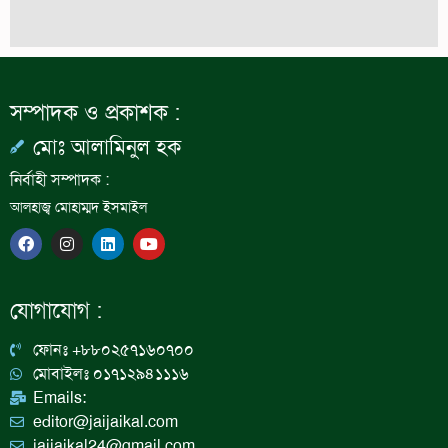
সম্পাদক ও প্রকাশক :
মোঃ আলামিনুল হক
নির্বাহী সম্পাদক :
আলহাজ্ব মোহাম্মদ ইসমাইল
F
I
L
Y
a
n
i
o
c
s
n
u
e
t
k
t
b
a
e
u
যোগাযোগ :
o
g
d
b
o
r
i
e
k
a
n
ফোনঃ +৮৮০২৫৭১৬০৭০০
m
মোবাইলঃ ০১৭১২৯৪১১১৬
Emails:
editor@jaijaikal.com
jaijaikal24@gmail.com