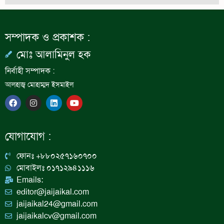
সম্পাদক ও প্রকাশক :
মোঃ আলামিনুল হক
নির্বাহী সম্পাদক :
আলহাজ্ব মোহাম্মদ ইসমাইল
F
I
L
Y
a
n
i
o
c
s
n
u
e
t
k
t
b
a
e
u
যোগাযোগ :
o
g
d
b
o
r
i
e
k
a
n
ফোনঃ +৮৮০২৫৭১৬০৭০০
m
মোবাইলঃ ০১৭১২৯৪১১১৬
Emails:
editor@jaijaikal.com
jaijaikal24@gmail.com
jaijaikalcv@gmail.com