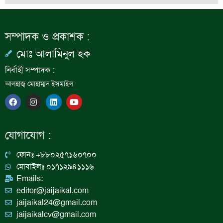
সম্পাদক ও প্রকাশক :
মোঃ আলামিনুল হক
নির্বাহী সম্পাদক :
আলহাজ্ব মোহাম্মদ ইসমাইল
F
I
L
Y
a
n
i
o
c
s
n
u
e
t
k
t
b
a
e
u
যোগাযোগ :
o
g
d
b
o
r
i
e
k
a
n
ফোনঃ +৮৮০২৫৭১৬০৭০০
m
মোবাইলঃ ০১৭১২৯৪১১১৬
Emails:
editor@jaijaikal.com
jaijaikal24@gmail.com
jaijaikalcv@gmail.com