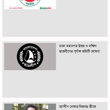
ঢাকা মহানগর উত্তর ও দক্ষিণ
ছাত্রলীগের পূর্ণাঙ্গ কমিটি ঘোষণা
আ’লীগ নেতার বিরুদ্ধে স্ত্রীকে