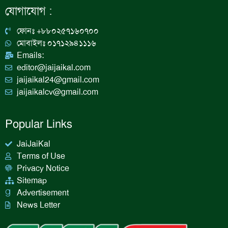
b
a
e
u
যোগাযোগ :
o
g
d
b
o
r
i
e
k
a
n
ফোনঃ +৮৮০২৫৭১৬০৭০০
m
মোবাইলঃ ০১৭১২৯৪১১১৬
Emails:
editor@jaijaikal.com
jaijaikal24@gmail.com
jaijaikalcv@gmail.com
Popular Links
JaiJaiKal
Terms of Use
Privacy Notice
Sitemap
Advertisement
News Letter