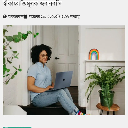
স্বীকারোক্তিমূলক জবানবন্দি
যায়যায়কাল
অক্টোবর ১০, ২০২০
৪:২৭ অপরাহ্ণ