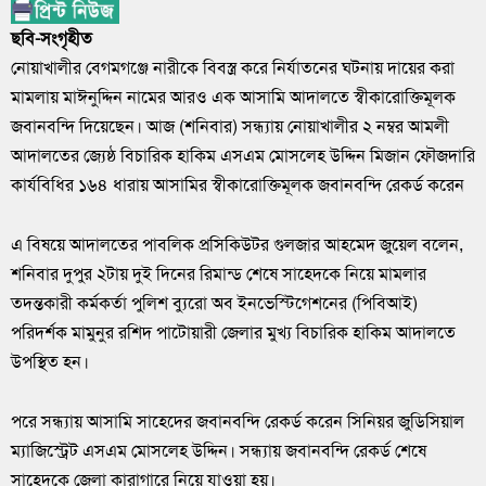
ছবি-সংগৃহীত
নোয়াখালীর বেগমগঞ্জে নারীকে বিবস্ত্র করে নির্যাতনের ঘটনায় দায়ের করা
মামলায় মাঈনুদ্দিন নামের আরও এক আসামি আদালতে স্বীকারোক্তিমূলক
জবানবন্দি দিয়েছেন। আজ (শনিবার) সন্ধ্যায় নোয়াখালীর ২ নম্বর আমলী
আদালতের জ্যেষ্ঠ বিচারিক হাকিম এসএম মোসলেহ উদ্দিন মিজান ফৌজদারি
কার্যবিধির ১৬৪ ধারায় আসামির স্বীকারোক্তিমূলক জবানবন্দি রেকর্ড করেন
এ বিষয়ে আদালতের পাবলিক প্রসিকিউটর গুলজার আহমেদ জুয়েল বলেন,
শনিবার দুপুর ২টায় দুই দিনের রিমান্ড শেষে সাহেদকে নিয়ে মামলার
তদন্তকারী কর্মকর্তা পুলিশ ব্যুরো অব ইনভেস্টিগেশনের (পিবিআই)
পরিদর্শক মামুনুর রশিদ পাটোয়ারী জেলার মুখ্য বিচারিক হাকিম আদালতে
উপস্থিত হন।
পরে সন্ধ্যায় আসামি সাহেদের জবানবন্দি রেকর্ড করেন সিনিয়র জুডিসিয়াল
ম্যাজিস্ট্রেট এসএম মোসলেহ উদ্দিন। সন্ধ্যায় জবানবন্দি রেকর্ড শেষে
সাহেদকে জেলা কারাগারে নিয়ে যাওয়া হয়।