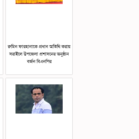
রুমিন ফারহানাকে প্রধান অতিথি করায়
সরাইলে উপজেলা প্রশাসনের অনুষ্ঠান
বর্জন বিএনপির