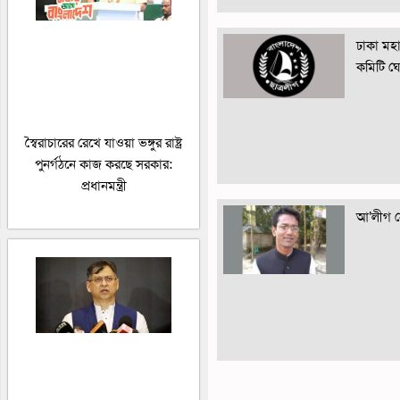
ঢাকা মহান
কমিটি ঘ
স্বৈরাচারের রেখে যাওয়া ভঙ্গুর রাষ্ট্র
পুনর্গঠনে কাজ করছে সরকার:
প্রধানমন্ত্রী
আ’লীগ নে