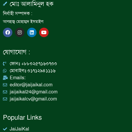
মোঃ আলামিনুল হক
নির্বাহী সম্পাদক :
আলহাজ্ব মোহাম্মদ ইসমাইল
F
I
L
Y
a
n
i
o
c
s
n
u
e
t
k
t
b
a
e
u
যোগাযোগ :
o
g
d
b
o
r
i
e
k
a
n
ফোনঃ +৮৮০২৫৭১৬০৭০০
m
মোবাইলঃ ০১৭১২৯৪১১১৬
Emails:
editor@jaijaikal.com
jaijaikal24@gmail.com
jaijaikalcv@gmail.com
Popular Links
JaiJaiKal